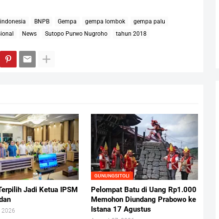
 indonesia
BNPB
Gempa
gempa lombok
gempa palu
ional
News
Sutopo Purwo Nugroho
tahun 2018
GUNUNGSITOLI
erpilih Jadi Ketua IPSM
Pelompat Batu di Uang Rp1.000
dan
Memohon Diundang Prabowo ke
Istana 17 Agustus
, 2026