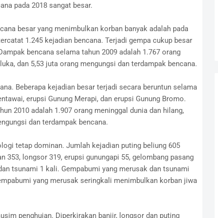
ana pada 2018 sangat besar.
ncana besar yang menimbulkan korban banyak adalah pada
tercatat 1.245 kejadian bencana. Terjadi gempa cukup besar
 Dampak bencana selama tahun 2009 adalah 1.767 orang
-luka, dan 5,53 juta orang mengungsi dan terdampak bencana.
ana. Beberapa kejadian besar terjadi secara beruntun selama
entawai, erupsi Gunung Merapi, dan erupsi Gunung Bromo.
un 2010 adalah 1.907 orang meninggal dunia dan hilang,
mengungsi dan terdampak bencana.
logi tetap dominan. Jumlah kejadian puting beliung 605
han 353, longsor 319, erupsi gunungapi 55, gelombang pasang
dan tsunami 1 kali. Gempabumi yang merusak dan tsunami
gempabumi yang merusak seringkali menimbulkan korban jiwa
sim penghujan. Diperkirakan banjir, longsor dan puting