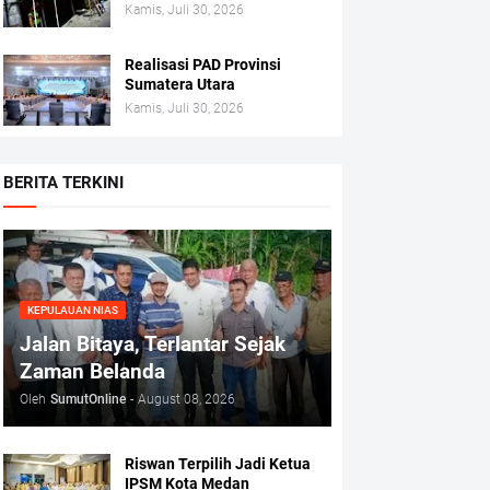
Kamis, Juli 30, 2026
Realisasi PAD Provinsi
Sumatera Utara
Kamis, Juli 30, 2026
BERITA TERKINI
KEPULAUAN NIAS
Jalan Bitaya, Terlantar Sejak
Zaman Belanda
Oleh
SumutOnline
-
August 08, 2026
Riswan Terpilih Jadi Ketua
IPSM Kota Medan