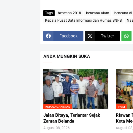
Tags
bencana 2018
bencana alam
bencana di
Kepala Pusat Data Informasi dan Humas BNPB
Nas
Facebook
Twitter
ANDA MUNGKIN SUKA
KEPULAUAN NIAS
IPSM
Jalan Bitaya, Terlantar Sejak
Riswan T
Zaman Belanda
Kota Me
August 08, 2026
August 08