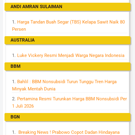
ANDI AMRAN SULAIMAN
Harga Tandan Buah Segar (TBS) Kelapa Sawit Naik 80
Persen
AUSTRALIA
Luke Vickery Resmi Menjadi Warga Negara Indonesia
BBM
Bahlil : BBM Nonsubsidi Turun Tunggu Tren Harga
Minyak Mentah Dunia
Pertamina Resmi Turunkan Harga BBM Nonsubsidi Per
1 Juli 2026
BGN
Breaking News ! Prabowo Copot Dadan Hindayana