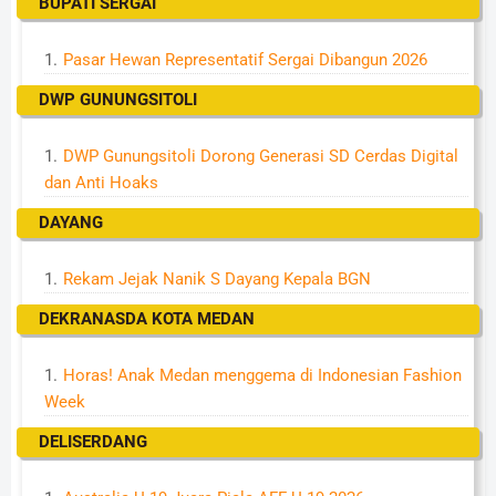
BUPATI SERGAI
Pasar Hewan Representatif Sergai Dibangun 2026
DWP GUNUNGSITOLI
DWP Gunungsitoli Dorong Generasi SD Cerdas Digital
dan Anti Hoaks
DAYANG
Rekam Jejak Nanik S Dayang Kepala BGN
DEKRANASDA KOTA MEDAN
Horas! Anak Medan menggema di Indonesian Fashion
Week
DELISERDANG