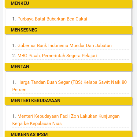
MENKEU
Purbaya Batal Bubarkan Bea Cukai
MENSESNEG
Gubernur Bank Indonesia Mundur Dari Jabatan
MBG Pisah, Pemerintah Segera Pelajari
MENTAN
Harga Tandan Buah Segar (TBS) Kelapa Sawit Naik 80
Persen
MENTERI KEBUDAYAAN
Menteri Kebudayaan Fadli Zon Lakukan Kunjungan
Kerja ke Kepulauan Nias
MUKERNAS IPSM