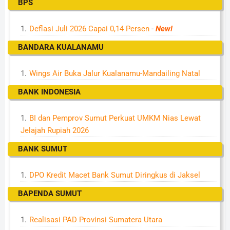
BPS
Deflasi Juli 2026 Capai 0,14 Persen
-
New!
BANDARA KUALANAMU
Wings Air Buka Jalur Kualanamu-Mandailing Natal
BANK INDONESIA
BI dan Pemprov Sumut Perkuat UMKM Nias Lewat
Jelajah Rupiah 2026
BANK SUMUT
DPO Kredit Macet Bank Sumut Diringkus di Jaksel
BAPENDA SUMUT
Realisasi PAD Provinsi Sumatera Utara