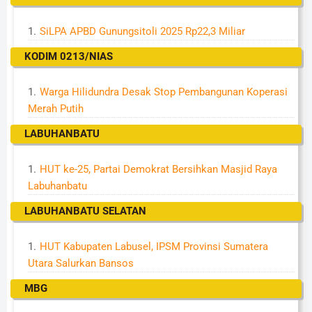
SiLPA APBD Gunungsitoli 2025 Rp22,3 Miliar
KODIM 0213/NIAS
Warga Hilidundra Desak Stop Pembangunan Koperasi
Merah Putih
LABUHANBATU
HUT ke-25, Partai Demokrat Bersihkan Masjid Raya
Labuhanbatu
LABUHANBATU SELATAN
HUT Kabupaten Labusel, IPSM Provinsi Sumatera
Utara Salurkan Bansos
MBG