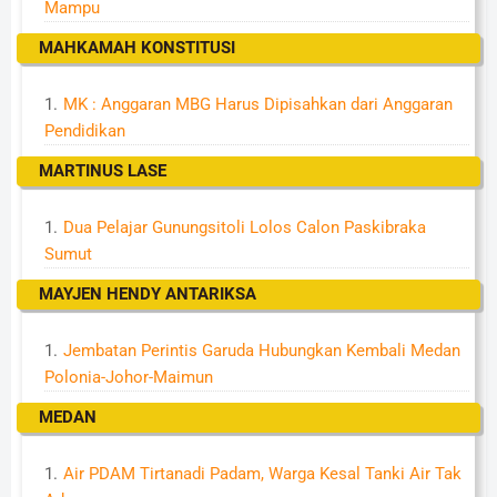
Mampu
MAHKAMAH KONSTITUSI
MK : Anggaran MBG Harus Dipisahkan dari Anggaran
Pendidikan
MARTINUS LASE
Dua Pelajar Gunungsitoli Lolos Calon Paskibraka
Sumut
MAYJEN HENDY ANTARIKSA
Jembatan Perintis Garuda Hubungkan Kembali Medan
Polonia-Johor-Maimun
MEDAN
Air PDAM Tirtanadi Padam, Warga Kesal Tanki Air Tak