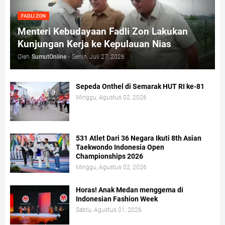
FADLI ZON
Menteri Kebudayaan Fadli Zon Lakukan
Kunjungan Kerja ke Kepulauan Nias
Oleh
SumutOnline
-
Senin, Juli 27, 2026
Sepeda Onthel di Semarak HUT RI ke-81
Minggu, Agustus 02, 2026
531 Atlet Dari 36 Negara Ikuti 8th Asian
Taekwondo Indonesia Open
Championships 2026
Minggu, Agustus 02, 2026
Horas! Anak Medan menggema di
Indonesian Fashion Week
Sabtu, Agustus 01, 2026