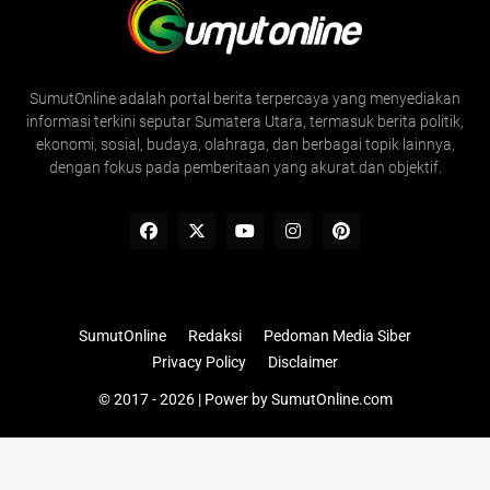
SumutOnline adalah portal berita terpercaya yang menyediakan
informasi terkini seputar Sumatera Utara, termasuk berita politik,
ekonomi, sosial, budaya, olahraga, dan berbagai topik lainnya,
dengan fokus pada pemberitaan yang akurat dan objektif.
SumutOnline
Redaksi
Pedoman Media Siber
Privacy Policy
Disclaimer
© 2017 - 2026 | Power by
SumutOnline.com