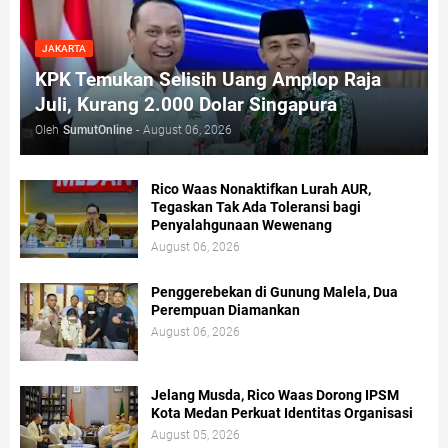
JAKARTA
KPK Temukan Selisih Uang Amplop Raja
Juli, Kurang 2.000 Dolar Singapura
Oleh
SumutOnline
-
August 06, 2026
Rico Waas Nonaktifkan Lurah AUR,
Tegaskan Tak Ada Toleransi bagi
Penyalahgunaan Wewenang
August 06, 2026
Penggerebekan di Gunung Malela, Dua
Perempuan Diamankan
August 06, 2026
Jelang Musda, Rico Waas Dorong IPSM
Kota Medan Perkuat Identitas Organisasi
August 05, 2026