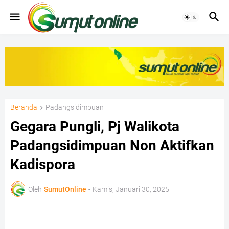
Beranda
Padangsidimpuan
Gegara Pungli, Pj Walikota
Padangsidimpuan Non Aktifkan
Kadispora
Oleh
SumutOnline
-
Kamis, Januari 30, 2025