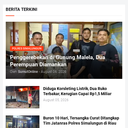
BERITA TERKINI
POLRES SIMALUNGUN
Penggerebekan di Gunung Malela, Dua
Perempuan Diamankan
Oleh
SumutOnline
-
August 06, 2026
Diduga Korsleting Listrik, Dua Ruko
Terbakar, Kerugian Capai Rp1,5 Miliar
August 05, 2026
Buron 10 Hari, Tersangka Curat Ditangkap
Tim Jatanras Polres Simalungun di Riau