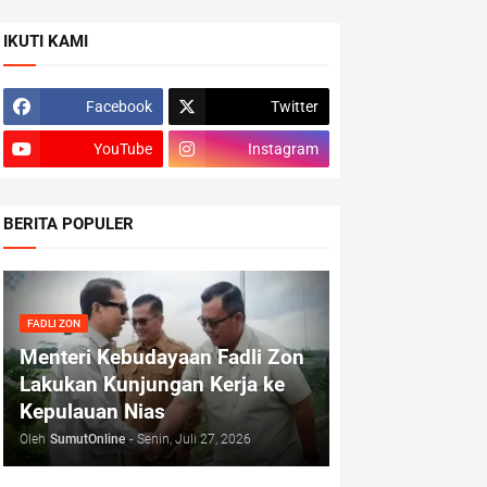
IKUTI KAMI
Facebook
Twitter
YouTube
Instagram
BERITA POPULER
FADLI ZON
Menteri Kebudayaan Fadli Zon
Lakukan Kunjungan Kerja ke
Kepulauan Nias
Oleh
SumutOnline
-
Senin, Juli 27, 2026