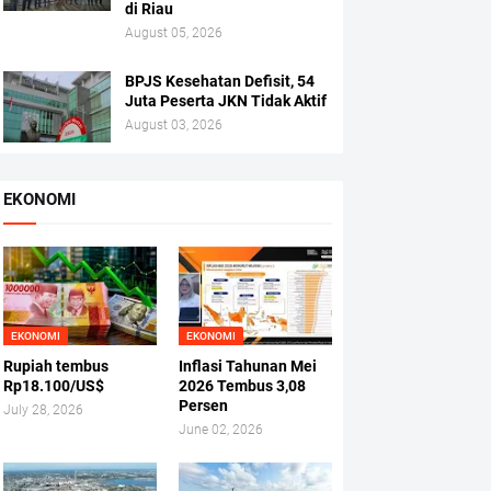
di Riau
August 05, 2026
BPJS Kesehatan Defisit, 54
Juta Peserta JKN Tidak Aktif
August 03, 2026
EKONOMI
EKONOMI
EKONOMI
Rupiah tembus
Inflasi Tahunan Mei
Rp18.100/US$
2026 Tembus 3,08
Persen
July 28, 2026
June 02, 2026