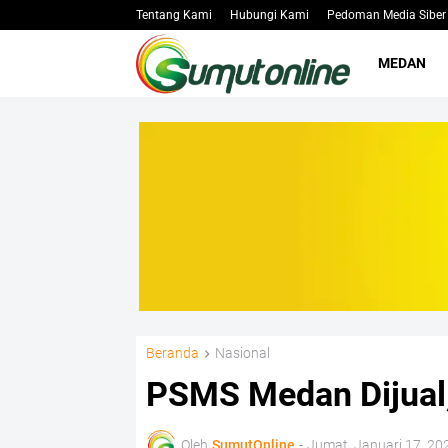
Tentang Kami
Hubungi Kami
Pedoman Media Siber
MEDAN
Beranda
Nasional
PSMS Medan Dijual,
Oleh
SumutOnline
-
Jumat, Januari 17, 20