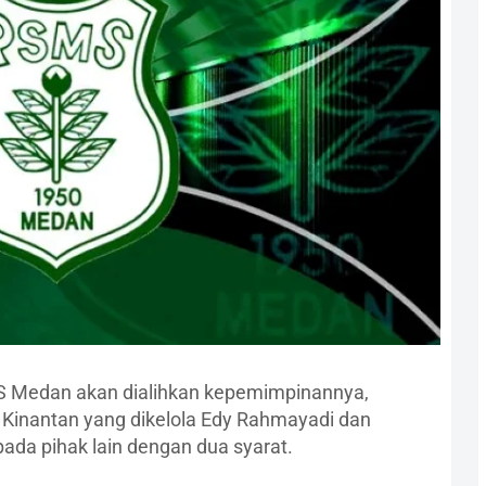
S Medan akan dialihkan kepemimpinannya,
 Kinantan yang dikelola Edy Rahmayadi dan
pada pihak lain dengan dua syarat.