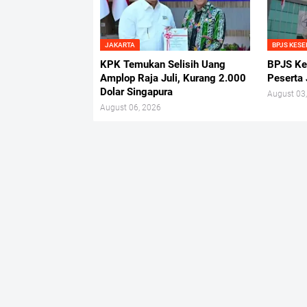
JAKARTA
BPJS KES
KPK Temukan Selisih Uang
BPJS Kes
Amplop Raja Juli, Kurang 2.000
Peserta 
Dolar Singapura
August 03
August 06, 2026