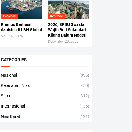
EKONOMI
EKONOMI
Rhenus Berhasil
2026, SPBU Swasta
Akuisisi di LBH Global
Wajib Beli Solar dari
Kilang Dalam Negeri
April 29, 2026
December 20, 2025
CATEGORIES
Nasional
(835)
Kepulauan Nias
(450)
Sumut
(312)
Internasional
(136)
Nias Barat
(121)