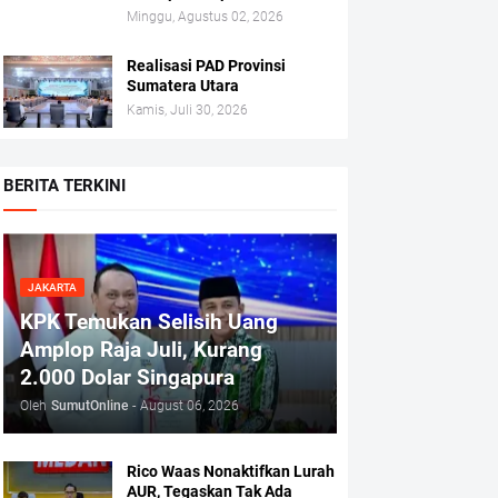
Minggu, Agustus 02, 2026
Realisasi PAD Provinsi
Sumatera Utara
Kamis, Juli 30, 2026
BERITA TERKINI
JAKARTA
KPK Temukan Selisih Uang
Amplop Raja Juli, Kurang
2.000 Dolar Singapura
Oleh
SumutOnline
-
August 06, 2026
Rico Waas Nonaktifkan Lurah
AUR, Tegaskan Tak Ada