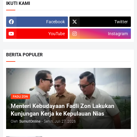
IKUTI KAMI
Facebook
Twitter
YouTube
Instagram
BERITA POPULER
FADLI ZON
Menteri Kebudayaan Fadli Zon Lakukan
Kunjungan Kerja ke Kepulauan Nias
Oleh
SumutOnline
-
Senin, Juli 27, 2026