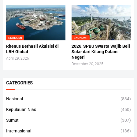
EKONOMI
EKONOMI
Rhenus Berhasil Akuisisi di
2026, SPBU Swasta Wajib Beli
LBH Global
Solar dari Kilang Dalam
Negeri
April 29, 2026
December 20, 2025
CATEGORIES
Nasional
(834)
Kepulauan Nias
(450)
Sumut
(307)
Internasional
(136)