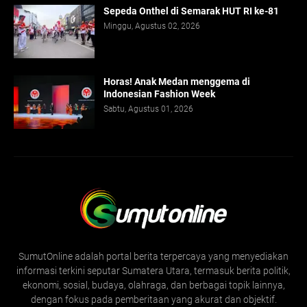
Sepeda Onthel di Semarak HUT RI ke-81
Minggu, Agustus 02, 2026
Horas! Anak Medan menggema di
Indonesian Fashion Week
Sabtu, Agustus 01, 2026
SumutOnline adalah portal berita terpercaya yang menyediakan
informasi terkini seputar Sumatera Utara, termasuk berita politik,
ekonomi, sosial, budaya, olahraga, dan berbagai topik lainnya,
dengan fokus pada pemberitaan yang akurat dan objektif.