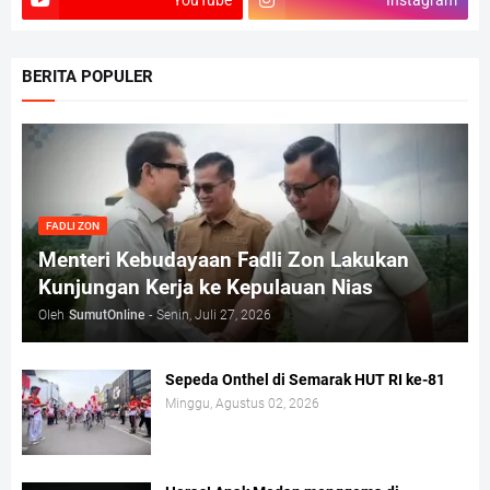
YouTube
Instagram
BERITA POPULER
FADLI ZON
Menteri Kebudayaan Fadli Zon Lakukan
Kunjungan Kerja ke Kepulauan Nias
Oleh
SumutOnline
-
Senin, Juli 27, 2026
Sepeda Onthel di Semarak HUT RI ke-81
Minggu, Agustus 02, 2026