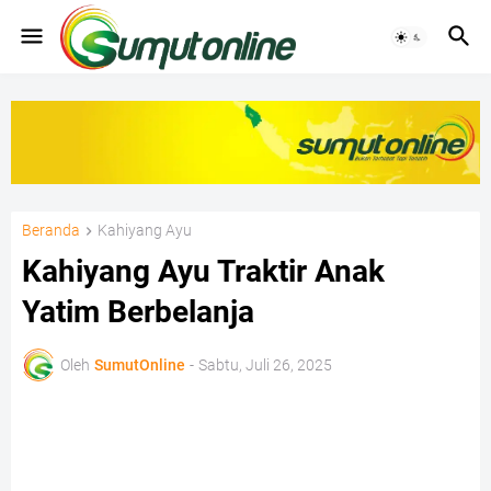
Beranda
Kahiyang Ayu
Kahiyang Ayu Traktir Anak
Yatim Berbelanja
Oleh
SumutOnline
-
Sabtu, Juli 26, 2025