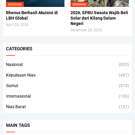
EKONOMI
EKONOMI
Rhenus Berhasil Akuisisi di
2026, SPBU Swasta Wajib Beli
LBH Global
Solar dari Kilang Dalam
Negeri
April 29, 2026
December 20, 2025
CATEGORIES
Nasional
(835)
Kepulauan Nias
(451)
Sumut
(313)
Internasional
(136)
Nias Barat
(121)
MAIN TAGS