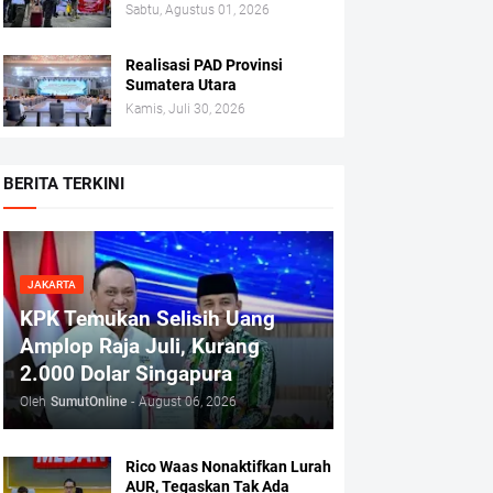
Sabtu, Agustus 01, 2026
Realisasi PAD Provinsi
Sumatera Utara
Kamis, Juli 30, 2026
BERITA TERKINI
JAKARTA
KPK Temukan Selisih Uang
Amplop Raja Juli, Kurang
2.000 Dolar Singapura
Oleh
SumutOnline
-
August 06, 2026
Rico Waas Nonaktifkan Lurah
AUR, Tegaskan Tak Ada