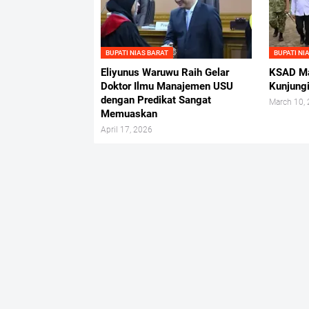
BUPATI NIAS BARAT
BUPATI NI
Eliyunus Waruwu Raih Gelar
KSAD Ma
Doktor Ilmu Manajemen USU
Kunjungi
dengan Predikat Sangat
March 10,
Memuaskan
April 17, 2026