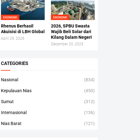
EKONOMI
EKONOMI
Rhenus Berhasil
2026, SPBU Swasta
Akuisisi di LBH Global
Wajib Beli Solar dari
Kilang Dalam Negeri
April 29, 2026
December 20, 2025
CATEGORIES
Nasional
(834)
Kepulauan Nias
(450)
Sumut
(312)
Internasional
(136)
Nias Barat
(121)