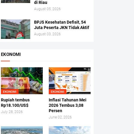
di Riau
August 05, 2026
BPJS Kesehatan Defisit, 54
Juta Peserta JKN Tidak Aktif
August 03, 2026
EKONOMI
EKONOMI
EKONOMI
Rupiah tembus
Inflasi Tahunan Mei
Rp18.100/US$
2026 Tembus 3,08
Persen
July 28, 2026
June 02, 2026