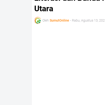
Utara
Oleh
SumutOnline
-
Rabu, Agustus 13, 202