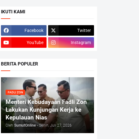
IKUTI KAMI
Facebook
Twitter
YouTube
Instagram
BERITA POPULER
FADLI ZON
Menteri Kebudayaan Fadli Zon
Lakukan Kunjungan Kerja ke
Kepulauan Nias
Oleh
SumutOnline
-
Senin, Juli 27, 2026