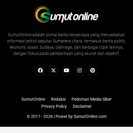
SumutOnline adalah portal berita terpercaya yang menyediakan
informasi terkini seputar Sumatera Utara, termasuk berita politik,
ekonomi, sosial, budaya, olahraga, dan berbagai topik lainnya,
dengan fokus pada pemberitaan yang akurat dan objektif.
SumutOnline
Redaksi
Pedoman Media Siber
Privacy Policy
Disclaimer
© 2017 - 2026 | Power by
SumutOnline.com