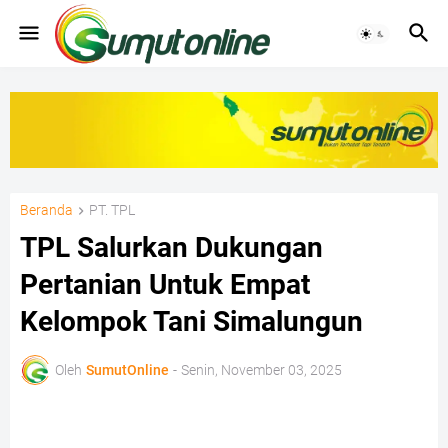
Beranda
PT. TPL
TPL Salurkan Dukungan
Pertanian Untuk Empat
Kelompok Tani Simalungun
Oleh
SumutOnline
-
Senin, November 03, 2025