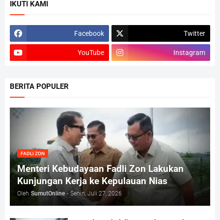
IKUTI KAMI
Facebook
Twitter
YouTube
Instagram
BERITA POPULER
FADLI ZON
Menteri Kebudayaan Fadli Zon Lakukan
Kunjungan Kerja ke Kepulauan Nias
Oleh
SumutOnline
-
Senin, Juli 27, 2026