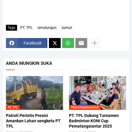
Tags
PT. TPL
simalungun
sumut
Facebook
ANDA MUNGKIN SUKA
PT. TPL
PEMATANGSIANTAR
Patroli Perintis Presisi
PT. TPL Dukung Turnamen
Amankan Lahan sengketa PT
Badminton KONI Cup
TPL
Pematangsiantar 2025