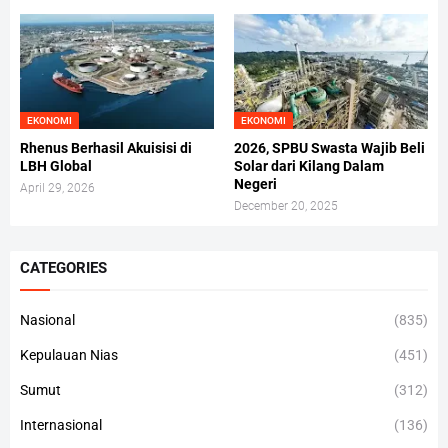
EKONOMI
EKONOMI
Rhenus Berhasil Akuisisi di
2026, SPBU Swasta Wajib Beli
LBH Global
Solar dari Kilang Dalam
Negeri
April 29, 2026
December 20, 2025
CATEGORIES
Nasional
(835)
Kepulauan Nias
(451)
Sumut
(312)
Internasional
(136)