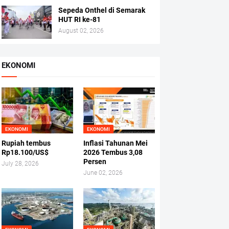
Sepeda Onthel di Semarak
HUT RI ke-81
August 02, 2026
EKONOMI
EKONOMI
EKONOMI
Rupiah tembus
Inflasi Tahunan Mei
Rp18.100/US$
2026 Tembus 3,08
Persen
July 28, 2026
June 02, 2026