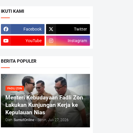
IKUTI KAMI
Facebook
Twitter
YouTube
Instagram
BERITA POPULER
FADLI ZON
Menteri Kebudayaan Fadli Zon
Lakukan Kunjungan Kerja ke
Kepulauan Nias
Oleh
SumutOnline
-
Senin, Juli 27, 2026