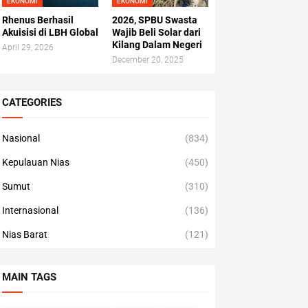
EKONOMI
EKONOMI
Rhenus Berhasil
2026, SPBU Swasta
Akuisisi di LBH Global
Wajib Beli Solar dari
Kilang Dalam Negeri
April 29, 2026
December 20, 2025
CATEGORIES
Nasional
(834)
Kepulauan Nias
(450)
Sumut
(310)
Internasional
(136)
Nias Barat
(121)
MAIN TAGS