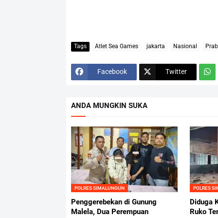
Tags
Atlet Sea Games
jakarta
Nasional
Prab
Facebook
Twitter
ANDA MUNGKIN SUKA
POLRES SIMALUNGUN
POLRES S
Penggerebekan di Gunung
Diduga K
Malela, Dua Perempuan
Ruko Ter