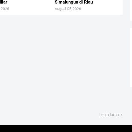
liar
Simalungun di Riau
, 2026
August 05, 2026
Lebih lama