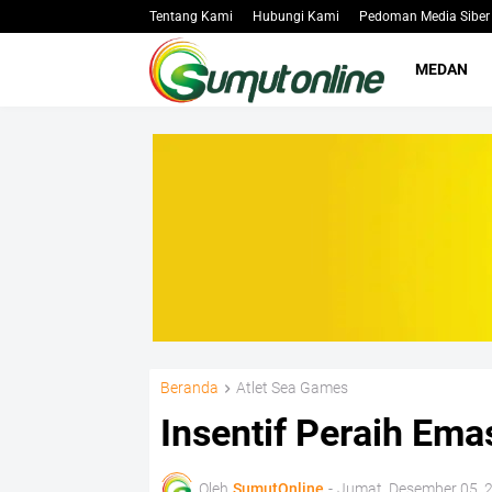
Tentang Kami
Hubungi Kami
Pedoman Media Siber
MEDAN
Beranda
Atlet Sea Games
Insentif Peraih Em
Oleh
SumutOnline
-
Jumat, Desember 05, 