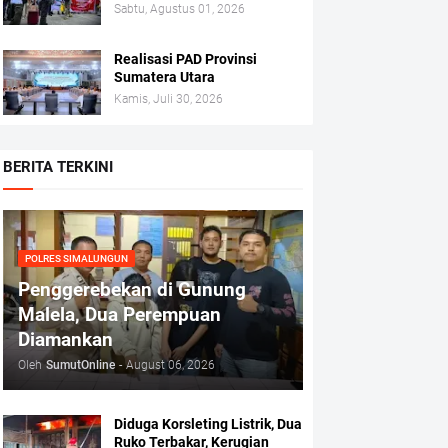
Sabtu, Agustus 01, 2026
Realisasi PAD Provinsi
Sumatera Utara
Kamis, Juli 30, 2026
BERITA TERKINI
POLRES SIMALUNGUN
Penggerebekan di Gunung
Malela, Dua Perempuan
Diamankan
Oleh
SumutOnline
-
August 06, 2026
Diduga Korsleting Listrik, Dua
Ruko Terbakar, Kerugian