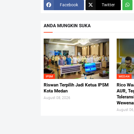
Facebook
Twitter
ANDA MUNGKIN SUKA
IPSM
MEDAN
Riswan Terpilih Jadi Ketua IPSM
Rico Wa
Kota Medan
AUR, Te
Tolerans
August 08, 2026
Wewena
August 06