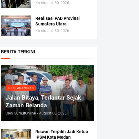
Kamis, Juli 30, 2026
Realisasi PAD Provinsi
Sumatera Utara
Kamis, Juli 30, 2026
BERITA TERKINI
KEPULAUAN NIAS
Jalan Bitaya, Terlantar Sejak
Zaman Belanda
Oleh
SumutOnline
-
August 08, 2026
Riswan Terpilih Jadi Ketua
IPSM Kota Medan