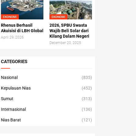
EKONOMI
EKONOMI
Rhenus Berhasil
2026, SPBU Swasta
Akuisisi di LBH Global
Wajib Beli Solar dari
Kilang Dalam Negeri
April 29, 2026
December 20, 2025
CATEGORIES
Nasional
(835)
Kepulauan Nias
(452)
Sumut
(313)
Internasional
(136)
Nias Barat
(121)