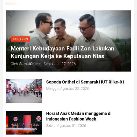
FADLI ZON
Menteri Kebudayaan Fadli Zon Lakukan
Kunjungan Kerja ke Kepulauan Nias
Oleh
SumutOnline
-
Senin, Juli 27, 2026
Sepeda Onthel di Semarak HUT RI ke-81
Minggu, Agustus 02, 2026
Horas! Anak Medan menggema di
Indonesian Fashion Week
Sabtu, Agustus 01, 2026