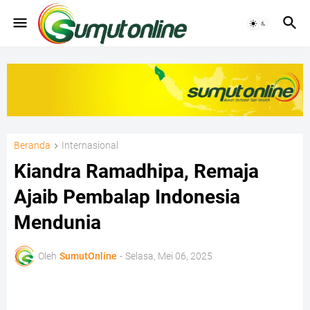
Beranda
Internasional
Kiandra Ramadhipa, Remaja
Ajaib Pembalap Indonesia
Mendunia
Oleh
SumutOnline
-
Selasa, Mei 06, 2025