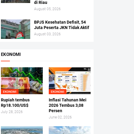
di Riau
August 05, 2026
BPJS Kesehatan Defisit, 54
Juta Peserta JKN Tidak Aktif
August 03, 2026
EKONOMI
EKONOMI
EKONOMI
Rupiah tembus
Inflasi Tahunan Mei
Rp18.100/US$
2026 Tembus 3,08
Persen
July 28, 2026
June 02, 2026