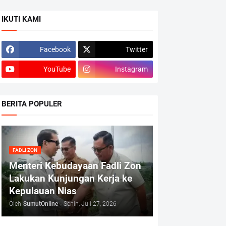
IKUTI KAMI
Facebook
Twitter
YouTube
Instagram
BERITA POPULER
FADLI ZON
Menteri Kebudayaan Fadli Zon
Lakukan Kunjungan Kerja ke
Kepulauan Nias
Oleh
SumutOnline
-
Senin, Juli 27, 2026