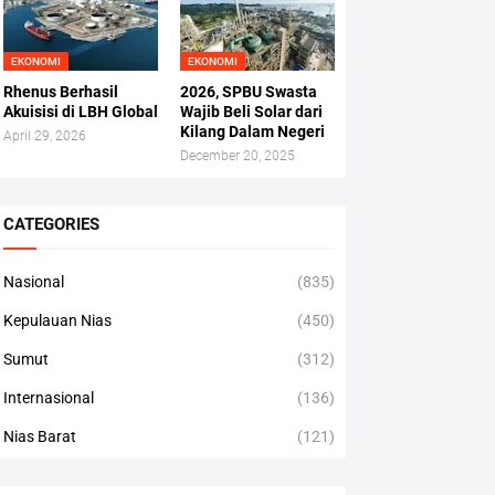
EKONOMI
EKONOMI
Rhenus Berhasil
2026, SPBU Swasta
Akuisisi di LBH Global
Wajib Beli Solar dari
Kilang Dalam Negeri
April 29, 2026
December 20, 2025
CATEGORIES
Nasional
(835)
Kepulauan Nias
(450)
Sumut
(312)
Internasional
(136)
Nias Barat
(121)