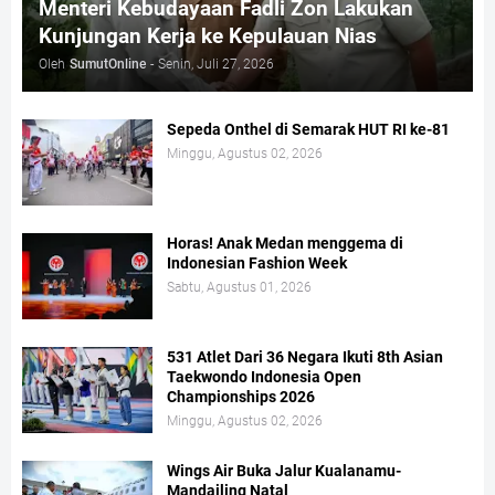
Menteri Kebudayaan Fadli Zon Lakukan
Kunjungan Kerja ke Kepulauan Nias
Oleh
SumutOnline
-
Senin, Juli 27, 2026
Sepeda Onthel di Semarak HUT RI ke-81
Minggu, Agustus 02, 2026
Horas! Anak Medan menggema di
Indonesian Fashion Week
Sabtu, Agustus 01, 2026
531 Atlet Dari 36 Negara Ikuti 8th Asian
Taekwondo Indonesia Open
Championships 2026
Minggu, Agustus 02, 2026
Wings Air Buka Jalur Kualanamu-
Mandailing Natal