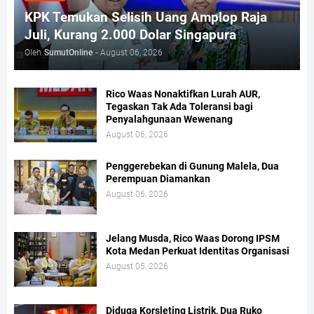
KPK Temukan Selisih Uang Amplop Raja
Juli, Kurang 2.000 Dolar Singapura
Oleh
SumutOnline
-
August 06, 2026
Rico Waas Nonaktifkan Lurah AUR,
Tegaskan Tak Ada Toleransi bagi
Penyalahgunaan Wewenang
August 06, 2026
Penggerebekan di Gunung Malela, Dua
Perempuan Diamankan
August 06, 2026
Jelang Musda, Rico Waas Dorong IPSM
Kota Medan Perkuat Identitas Organisasi
August 05, 2026
Diduga Korsleting Listrik, Dua Ruko