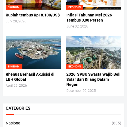
EKONOMI
EKONOMI
Rupiah tembus Rp18.100/US$
Inflasi Tahunan Mei 2026
Tembus 3,08 Persen
July 28, 2026
June 02, 2026
EKONOMI
EKONOMI
Rhenus Berhasil Akuisisi di
2026, SPBU Swasta Wajib Beli
LBH Global
Solar dari Kilang Dalam
Negeri
April 29, 2026
December 20, 2025
CATEGORIES
Nasional
(835)