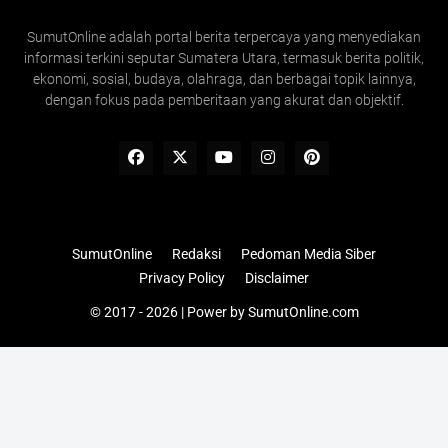
SumutOnline adalah portal berita terpercaya yang menyediakan
informasi terkini seputar Sumatera Utara, termasuk berita politik,
ekonomi, sosial, budaya, olahraga, dan berbagai topik lainnya,
dengan fokus pada pemberitaan yang akurat dan objektif.
SumutOnline
Redaksi
Pedoman Media Siber
Privacy Policy
Disclaimer
© 2017 - 2026 | Power by
SumutOnline.com