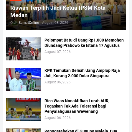
Riswan Terpilih Jadi Ketua IPSM Kota
Medan
Oleh
SumutOnline
-
August 08, 2026
Pelompat Batu di Uang Rp1.000 Memohon
Diundang Prabowo ke Istana 17 Agustus
August 07, 2026
KPK Temukan Selisih Uang Amplop Raja
Juli, Kurang 2.000 Dolar Singapura
August 06, 2026
Rico Waas Nonaktifkan Lurah AUR,
Tegaskan Tak Ada Toleransi bagi
Penyalahgunaan Wewenang
August 06, 2026
Penggerebekan di Gunung Malela, Dua