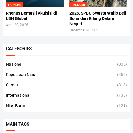
EKONOMI
EKONOMI
Rhenus Berhasil Akuisisi di
2026, SPBU Swasta Wajib Beli
LBH Global
Solar dari Kilang Dalam
Negeri
April 29, 2026
December 20, 2025
CATEGORIES
Nasional
(835)
Kepulauan Nias
(452)
Sumut
(313)
Internasional
(136)
Nias Barat
(121)
MAIN TAGS