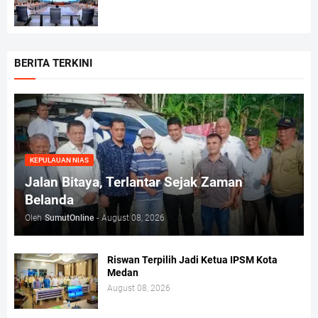
BERITA TERKINI
KEPULAUAN NIAS
Jalan Bitaya, Terlantar Sejak Zaman
Belanda
Oleh
SumutOnline
-
August 08, 2026
Riswan Terpilih Jadi Ketua IPSM Kota
Medan
August 08, 2026