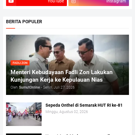
YouTube
Instagram
BERITA POPULER
FADLI ZON
Menteri Kebudayaan Fadli Zon Lakukan
Kunjungan Kerja ke Kepulauan Nias
Oleh
SumutOnline
-
Senin, Juli 27, 2026
Sepeda Onthel di Semarak HUT RI ke-81
Minggu, Agustus 02, 2026