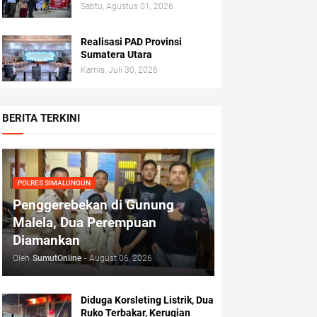
Sabtu, Agustus 01, 2026
Realisasi PAD Provinsi
Sumatera Utara
Kamis, Juli 30, 2026
BERITA TERKINI
POLRES SIMALUNGUN
Penggerebekan di Gunung
Malela, Dua Perempuan
Diamankan
Oleh
SumutOnline
-
August 06, 2026
Diduga Korsleting Listrik, Dua
Ruko Terbakar, Kerugian