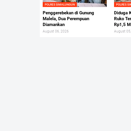
POLRES SIMALUNGUN
POLRES S
Penggerebekan di Gunung
Diduga K
Malela, Dua Perempuan
Ruko Ter
Diamankan
Rp1,5 Mi
August 06, 2026
August 05