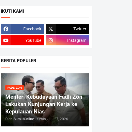
IKUTI KAMI
Facebook
Twitter
YouTube
Instagram
BERITA POPULER
FADLI ZON
Menteri Kebudayaan Fadli Zon
Lakukan Kunjungan Kerja ke
Kepulauan Nias
Oleh
SumutOnline
-
Senin, Juli 27, 2026