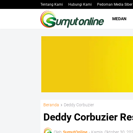
Tentang Kami
Hubungi Kami
Pedoman Media Siber
MEDAN
Beranda
Deddy Corbuzier
Deddy Corbuzier R
Oleh
SumutOnline
-
Kamis, Oktober 30, 20