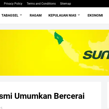
Privacy Policy
Terms and Conditions
Sitemap
TABAGSEL
RAGAM
KEPULAUAN NIAS
EKONOMI
esmi Umumkan Bercerai
25