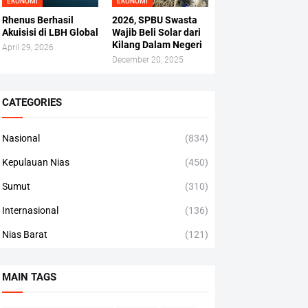
EKONOMI
EKONOMI
Rhenus Berhasil
2026, SPBU Swasta
Akuisisi di LBH Global
Wajib Beli Solar dari
Kilang Dalam Negeri
April 29, 2026
December 20, 2025
CATEGORIES
Nasional
(834)
Kepulauan Nias
(450)
Sumut
(310)
Internasional
(136)
Nias Barat
(121)
MAIN TAGS