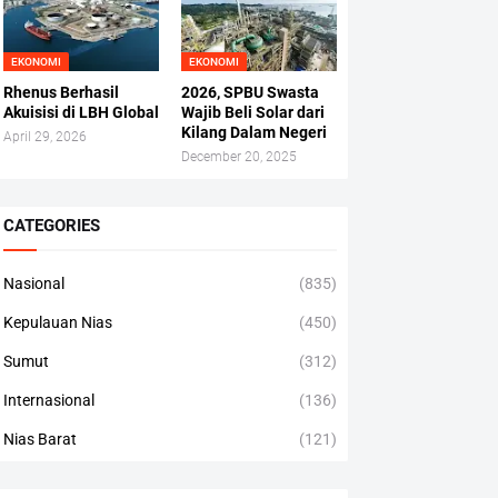
EKONOMI
EKONOMI
Rhenus Berhasil
2026, SPBU Swasta
Akuisisi di LBH Global
Wajib Beli Solar dari
Kilang Dalam Negeri
April 29, 2026
December 20, 2025
CATEGORIES
Nasional
(835)
Kepulauan Nias
(450)
Sumut
(312)
Internasional
(136)
Nias Barat
(121)