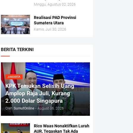
Minggu, Agustus 02, 2026
Realisasi PAD Provinsi
Sumatera Utara
Kamis, Juli 30, 2026
BERITA TERKINI
JAKARTA
KPK Temukan Selisih Uang
Amplop Raja Juli, Kurang
2.000 Dolar Singapura
Oleh
SumutOnline
-
August 06, 2026
Rico Waas Nonaktifkan Lurah
AUR, Tegaskan Tak Ada