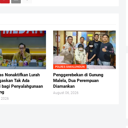
POLRES SIMALUNGUN
as Nonaktifkan Lurah
Penggerebekan di Gunung
gaskan Tak Ada
Malela, Dua Perempuan
i bagi Penyalahgunaan
Diamankan
ng
August 06, 2026
, 2026