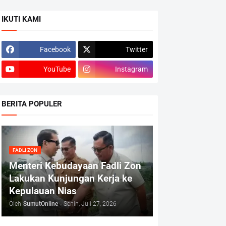
IKUTI KAMI
Facebook
Twitter
YouTube
Instagram
BERITA POPULER
FADLI ZON
Menteri Kebudayaan Fadli Zon
Lakukan Kunjungan Kerja ke
Kepulauan Nias
Oleh
SumutOnline
-
Senin, Juli 27, 2026