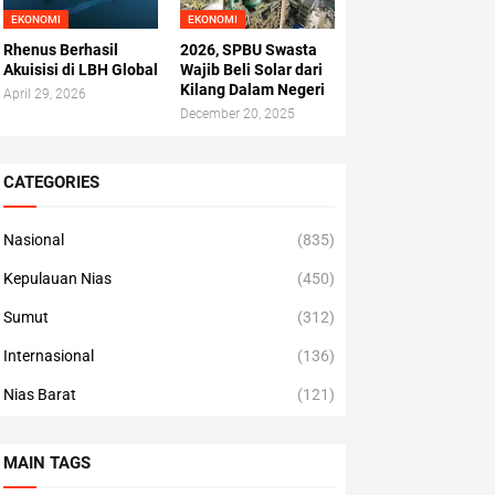
EKONOMI
EKONOMI
Rhenus Berhasil
2026, SPBU Swasta
Akuisisi di LBH Global
Wajib Beli Solar dari
Kilang Dalam Negeri
April 29, 2026
December 20, 2025
CATEGORIES
Nasional
(835)
Kepulauan Nias
(450)
Sumut
(312)
Internasional
(136)
Nias Barat
(121)
MAIN TAGS