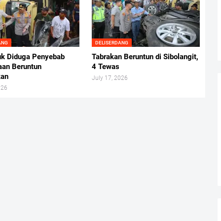
ANG
DELISERDANG
uk Diduga Penyebab
Tabrakan Beruntun di Sibolangit,
aan Beruntun
4 Tewas
kan
July 17, 2026
026