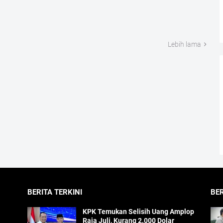
Lebih lama
BERITA TERKINI
BE
KPK Temukan Selisih Uang Amplop
Raja Juli, Kurang 2.000 Dolar