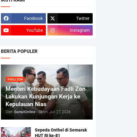
IKUTI KAMI
Facebook
Twitter
YouTube
Instagram
BERITA POPULER
FADLI ZON
Menteri Kebudayaan Fadli Zon
Lakukan Kunjungan Kerja ke
Kepulauan Nias
Oleh
SumutOnline
-
Senin, Juli 27, 2026
Sepeda Onthel di Semarak
HUT RI ke-81