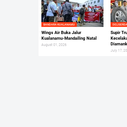
BANDARA KUALANAMU
DELISERD
Wings Air Buka Jalur
Supir Tr
Kualanamu-Mandailing Natal
Kecelak
Diaman
August 01, 2026
July 17, 2