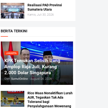
Realisasi PAD Provinsi
Sumatera Utara
Kamis, Juli 30, 2026
BERITA TERKINI
JAKARTA
KPK Temukan Selisih Uang
Amplop Raja Juli, Kurang
2.000 Dolar Singapura
Oleh
SumutOnline
-
August 06, 2026
Rico Waas Nonaktifkan Lurah
AUR, Tegaskan Tak Ada
Toleransi bagi
Penyalahgunaan Wewenang