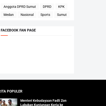
Anggota DPRD Sumut
DPRD
KPK
Medan
Nasional
Sports
Sumut
FACEBOOK FAN PAGE
RITA POPULER
Menteri Kebudayaan Fadli Zon
Lakukan Kunjungan Kerja ke