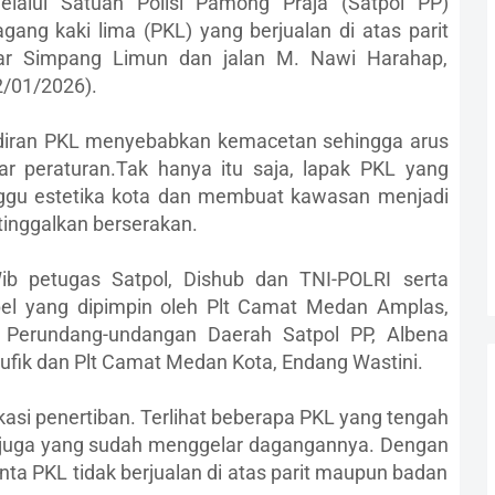
lui Satuan Polisi Pamong Praja (Satpol PP)
ang kaki lima (PKL) yang berjualan di atas parit
asar Simpang Limun dan jalan M. Nawi Harahap,
/01/2026).
hadiran PKL menyebabkan kemacetan sehingga arus
ar peraturan.Tak hanya itu saja, lapak PKL yang
ggu estetika kota dan membuat kawasan menjadi
tinggalkan berserakan.
ib petugas Satpol, Dishub dan TNI-POLRI serta
el yang dipimpin oleh Plt Camat Medan Amplas,
 Perundang-undangan Daerah Satpol PP, Albena
ufik dan Plt Camat Medan Kota, Endang Wastini.
kasi penertiban. Terlihat beberapa PKL yang tengah
 juga yang sudah menggelar dagangannya. Dengan
ta PKL tidak berjualan di atas parit maupun badan