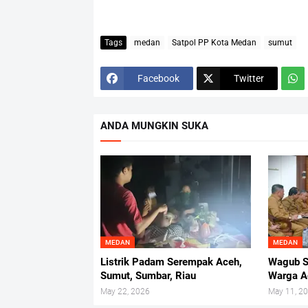
Tags
medan
Satpol PP Kota Medan
sumut
Facebook
Twitter
ANDA MUNGKIN SUKA
MEDAN
MEDAN
Listrik Padam Serempak Aceh,
Wagub S
Sumut, Sumbar, Riau
Warga A
May 22, 2026
May 11, 2