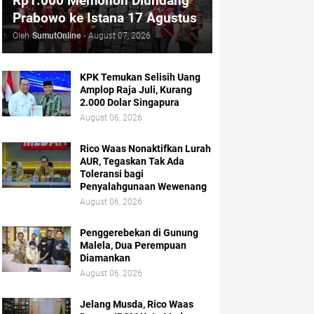
Rp1.000 Memohon Diundang
Prabowo ke Istana 17 Agustus
Oleh
SumutOnline
-
August 07, 2026
KPK Temukan Selisih Uang
Amplop Raja Juli, Kurang
2.000 Dolar Singapura
August 06, 2026
Rico Waas Nonaktifkan Lurah
AUR, Tegaskan Tak Ada
Toleransi bagi
Penyalahgunaan Wewenang
August 06, 2026
Penggerebekan di Gunung
Malela, Dua Perempuan
Diamankan
August 06, 2026
Jelang Musda, Rico Waas