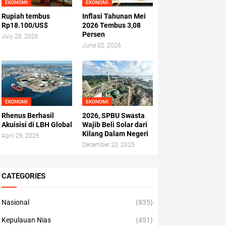
EKONOMI
EKONOMI
Rupiah tembus
Inflasi Tahunan Mei
Rp18.100/US$
2026 Tembus 3,08
Persen
July 28, 2026
June 02, 2026
EKONOMI
EKONOMI
Rhenus Berhasil
2026, SPBU Swasta
Akuisisi di LBH Global
Wajib Beli Solar dari
Kilang Dalam Negeri
April 29, 2026
December 20, 2025
CATEGORIES
Nasional
(835)
Kepulauan Nias
(451)