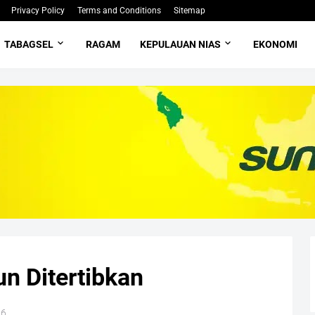
Privacy Policy
Terms and Conditions
Sitemap
TABAGSEL
RAGAM
KEPULAUAN NIAS
EKONOMI
n Ditertibkan
26