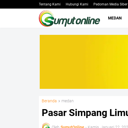
Tentang Kami
Hubungi Kami
Pedoman Media Siber
MEDAN
Beranda
medan
Pasar Simpang Limu
Oleh
SumutOnline
-
Kamis, Januari 22, 20