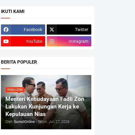
IKUTI KAMI
Facebook
Twitter
YouTube
Instagram
BERITA POPULER
FADLI ZON
Menteri Kebudayaan Fadli Zon
Lakukan Kunjungan Kerja ke
Kepulauan Nias
Oleh
SumutOnline
-
Senin, Juli 27, 2026