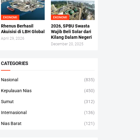
EKONOMI
EKONOMI
Rhenus Berhasil
2026, SPBU Swasta
Akuisisi di LBH Global
Wajib Beli Solar dari
Kilang Dalam Negeri
April 29, 2026
December 20, 2025
CATEGORIES
Nasional
(835)
Kepulauan Nias
(450)
Sumut
(312)
Internasional
(136)
Nias Barat
(121)