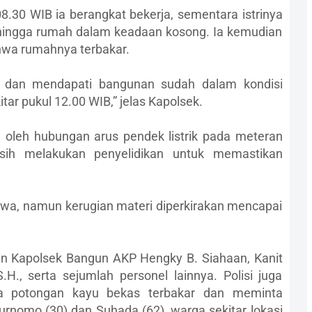
8.30 WIB ia berangkat bekerja, sementara istrinya
hingga rumah dalam keadaan kosong. Ia kemudian
hwa rumahnya terbakar.
 dan mendapati bangunan sudah dalam kondisi
tar pukul 12.00 WIB,” jelas Kapolsek.
 oleh hubungan arus pendek listrik pada meteran
sih melakukan penyelidikan untuk memastikan
 jiwa, namun kerugian materi diperkirakan mencapai
in Kapolsek Bangun AKP Hengky B. Siahaan, Kanit
.H., serta sejumlah personel lainnya. Polisi juga
a potongan kayu bekas terbakar dan meminta
Purnomo (30) dan Suhada (62), warga sekitar lokasi