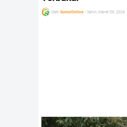
Oleh
SumutOnline
-
Senin, Maret 09, 2026