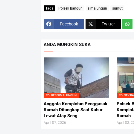
Tags
Polsek Bangun
simalungun
sumut
Facebook
Twitter
ANDA MUNGKIN SUKA
POLRES SIMALUNGUN
POLSEK B
Anggota Komplotan Penggasak
Polsek 
Rumah Ditangkap Saat Kabur
Komplot
Lewat Atap Seng
Rumah
April 07, 2026
April 02, 