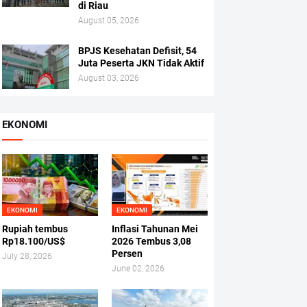
di Riau
August 05, 2026
BPJS Kesehatan Defisit, 54
Juta Peserta JKN Tidak Aktif
August 03, 2026
EKONOMI
EKONOMI
EKONOMI
Rupiah tembus
Inflasi Tahunan Mei
Rp18.100/US$
2026 Tembus 3,08
Persen
July 28, 2026
June 02, 2026