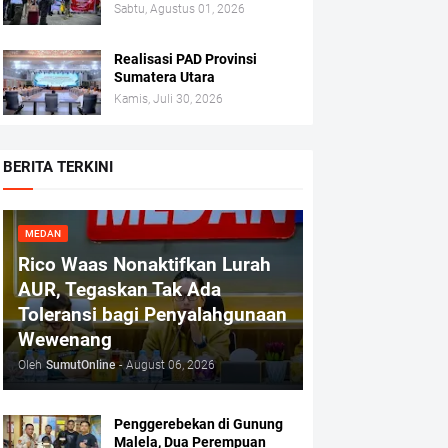
Sabtu, Agustus 01, 2026
Realisasi PAD Provinsi
Sumatera Utara
Kamis, Juli 30, 2026
BERITA TERKINI
MEDAN
Rico Waas Nonaktifkan Lurah
AUR, Tegaskan Tak Ada
Toleransi bagi Penyalahgunaan
Wewenang
Oleh
SumutOnline
-
August 06, 2026
Penggerebekan di Gunung
Malela, Dua Perempuan