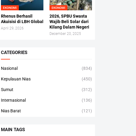
EKONOMI
EKONOMI
Rhenus Berhasil
2026, SPBU Swasta
Akuisisi di LBH Global
Wajib Beli Solar dari
Kilang Dalam Negeri
April 29, 2026
December 20, 2025
CATEGORIES
Nasional
(834)
Kepulauan Nias
(450)
Sumut
(312)
Internasional
(136)
Nias Barat
(121)
MAIN TAGS