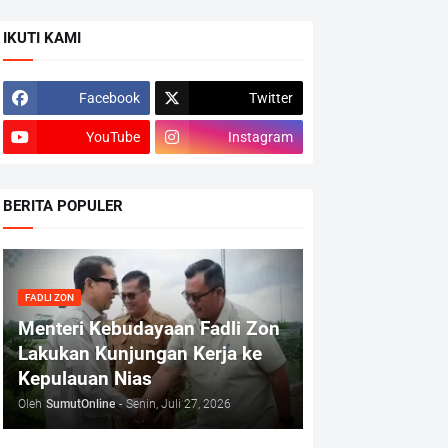
IKUTI KAMI
Facebook
Twitter
YouTube
Instagram
BERITA POPULER
FADLI ZON
Menteri Kebudayaan Fadli Zon
Lakukan Kunjungan Kerja ke
Kepulauan Nias
Oleh
SumutOnline
-
Senin, Juli 27, 2026