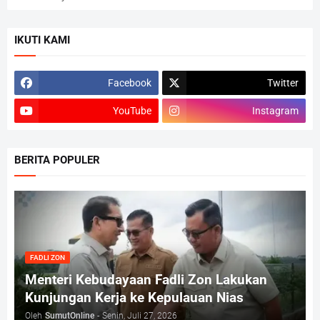
IKUTI KAMI
Facebook
Twitter
YouTube
Instagram
BERITA POPULER
FADLI ZON
Menteri Kebudayaan Fadli Zon Lakukan
Kunjungan Kerja ke Kepulauan Nias
Oleh
SumutOnline
-
Senin, Juli 27, 2026