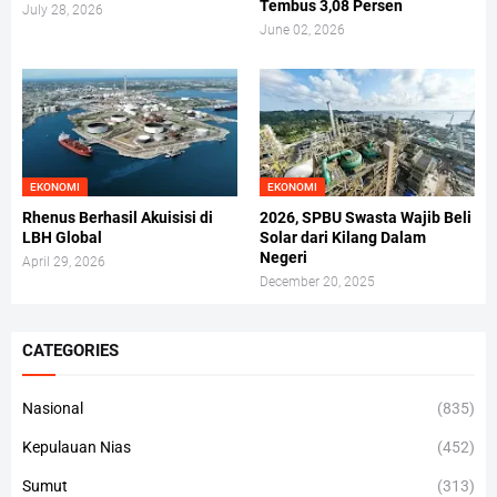
Tembus 3,08 Persen
July 28, 2026
June 02, 2026
EKONOMI
EKONOMI
Rhenus Berhasil Akuisisi di
2026, SPBU Swasta Wajib Beli
LBH Global
Solar dari Kilang Dalam
Negeri
April 29, 2026
December 20, 2025
CATEGORIES
Nasional
(835)
Kepulauan Nias
(452)
Sumut
(313)