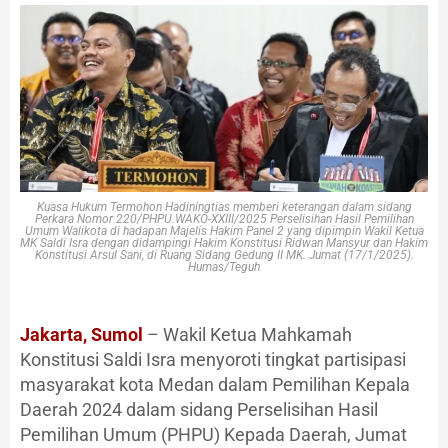
Kuasa Hukum Termohon Hadiningtias memberi keterangan dalam sidang
Perkara Nomor 220/PHPU.WAKO-XXIII/2025 Perselisihan Hasil Pemilihan
Umum Walikota di hadapan Majelis Hakim Panel 2 yang dipimpin Wakil Ketua
MK Saldi Isra dengan didampingi Hakim Konstitusi Ridwan Mansyur dan Hakim
Konstitusi Arsul Sani, di Ruang Sidang Gedung II MK. Jumat (17/1/2025).
Humas/Teguh
Jakarta, Sumol
– Wakil Ketua Mahkamah
Konstitusi Saldi Isra menyoroti tingkat partisipasi
masyarakat kota Medan dalam Pemilihan Kepala
Daerah 2024 dalam sidang Perselisihan Hasil
Pemilihan Umum (PHPU) Kepada Daerah, Jumat