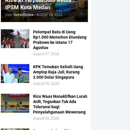
Riswan Terpilih Jadi Ketua
IPSM Kota Medan
Oleh
SumutOnline
-
August 08, 2026
Pelompat Batu di Uang
Rp1.000 Memohon Diundang
Prabowo ke Istana 17
Agustus
August 07, 2026
KPK Temukan Selisih Uang
Amplop Raja Juli, Kurang
2.000 Dolar Singapura
August 06, 2026
Rico Waas Nonaktifkan Lurah
AUR, Tegaskan Tak Ada
Toleransi bagi
Penyalahgunaan Wewenang
August 06, 2026