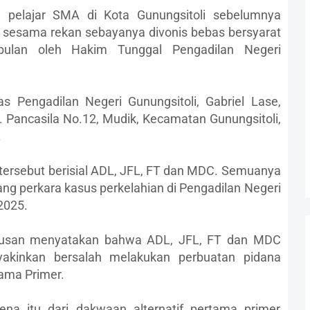
pelajar SMA di Kota Gunungsitoli sebelumnya
an sesama rekan sebayanya divonis bebas bersyarat
ulan oleh Hakim Tunggal Pengadilan Negeri
s Pengadilan Negeri Gunungsitoli, Gabriel Lase,
. Pancasila No.12, Mudik, Kecamatan Gunungsitoli,
.
ersebut berisial ADL, JFL, FT dan MDC. Semuanya
ang perkara kasus perkelahian di Pengadilan Negeri
2025.
utusan menyatakan bahwa ADL, JFL, FT dan MDC
yakinkan bersalah melakukan perbuatan pidana
ama Primer.
na itu dari dakwaan alternatif pertama primer