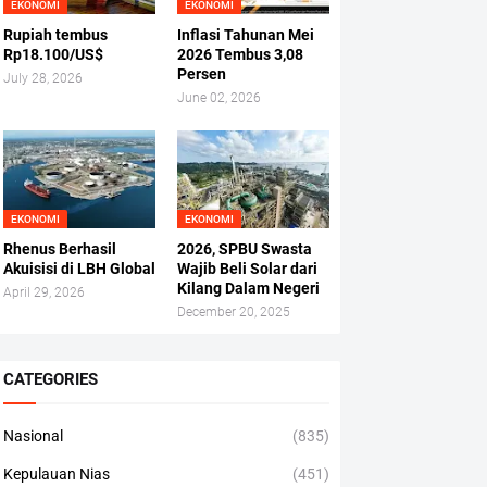
EKONOMI
EKONOMI
Rupiah tembus
Inflasi Tahunan Mei
Rp18.100/US$
2026 Tembus 3,08
Persen
July 28, 2026
June 02, 2026
EKONOMI
EKONOMI
Rhenus Berhasil
2026, SPBU Swasta
Akuisisi di LBH Global
Wajib Beli Solar dari
Kilang Dalam Negeri
April 29, 2026
December 20, 2025
CATEGORIES
Nasional
(835)
Kepulauan Nias
(451)