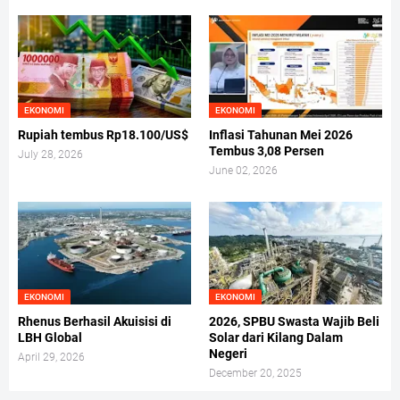
EKONOMI
EKONOMI
Rupiah tembus Rp18.100/US$
Inflasi Tahunan Mei 2026
Tembus 3,08 Persen
July 28, 2026
June 02, 2026
EKONOMI
EKONOMI
Rhenus Berhasil Akuisisi di
2026, SPBU Swasta Wajib Beli
LBH Global
Solar dari Kilang Dalam
Negeri
April 29, 2026
December 20, 2025