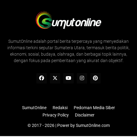
SumutOnline adalah portal berita terpercaya yang menyediakan
informasi terkini seputar Sumatera Utara, termasuk berita politik,
ekonomi, sosial, budaya, olahraga, dan berbagai topik lainnya,
dengan fokus pada pemberitaan yang akurat dan objektif.
SumutOnline
Redaksi
Pedoman Media Siber
Privacy Policy
Disclaimer
© 2017 - 2026 | Power by
SumutOnline.com