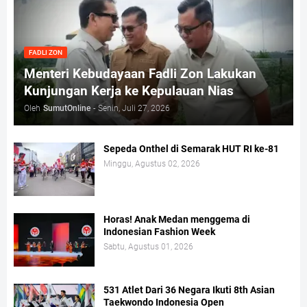
FADLI ZON
Menteri Kebudayaan Fadli Zon Lakukan
Kunjungan Kerja ke Kepulauan Nias
Oleh
SumutOnline
-
Senin, Juli 27, 2026
Sepeda Onthel di Semarak HUT RI ke-81
Minggu, Agustus 02, 2026
Horas! Anak Medan menggema di
Indonesian Fashion Week
Sabtu, Agustus 01, 2026
531 Atlet Dari 36 Negara Ikuti 8th Asian
Taekwondo Indonesia Open