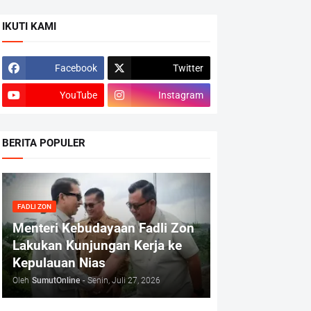
IKUTI KAMI
Facebook
Twitter
YouTube
Instagram
BERITA POPULER
FADLI ZON
Menteri Kebudayaan Fadli Zon
Lakukan Kunjungan Kerja ke
Kepulauan Nias
Oleh
SumutOnline
-
Senin, Juli 27, 2026