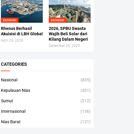
EKONOMI
EKONOMI
Rhenus Berhasil
2026, SPBU Swasta
Akuisisi di LBH Global
Wajib Beli Solar dari
Kilang Dalam Negeri
April 29, 2026
December 20, 2025
CATEGORIES
Nasional
(835)
Kepulauan Nias
(451)
Sumut
(312)
Internasional
(136)
Nias Barat
(121)