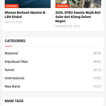
EKONOMI
EKONOMI
Rhenus Berhasil Akuisisi di
2026, SPBU Swasta Wajib Beli
LBH Global
Solar dari Kilang Dalam
Negeri
April 29, 2026
December 20, 2025
CATEGORIES
Nasional
(835)
Kepulauan Nias
(450)
Sumut
(312)
Internasional
(136)
Nias Barat
(121)
MAIN TAGS