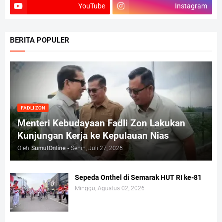
YouTube
Instagram
BERITA POPULER
FADLI ZON
Menteri Kebudayaan Fadli Zon Lakukan
Kunjungan Kerja ke Kepulauan Nias
Oleh
SumutOnline
-
Senin, Juli 27, 2026
Sepeda Onthel di Semarak HUT RI ke-81
Minggu, Agustus 02, 2026