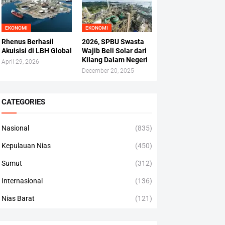
EKONOMI
EKONOMI
Rhenus Berhasil
2026, SPBU Swasta
Akuisisi di LBH Global
Wajib Beli Solar dari
Kilang Dalam Negeri
April 29, 2026
December 20, 2025
CATEGORIES
Nasional
(835)
Kepulauan Nias
(450)
Sumut
(312)
Internasional
(136)
Nias Barat
(121)