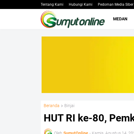
Tentang Kami
Hubungi Kami
Pedoman Media Siber
MEDAN
Beranda
Binjai
HUT RI ke-80, Pemko
Oleh
SumutOnline
-
Kamis, Agustus 14, 20