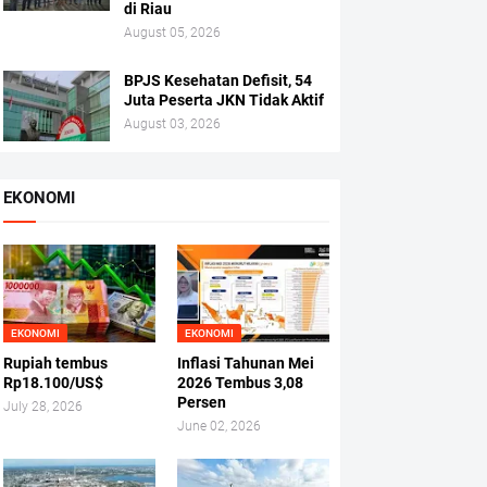
di Riau
August 05, 2026
BPJS Kesehatan Defisit, 54
Juta Peserta JKN Tidak Aktif
August 03, 2026
EKONOMI
EKONOMI
EKONOMI
Rupiah tembus
Inflasi Tahunan Mei
Rp18.100/US$
2026 Tembus 3,08
Persen
July 28, 2026
June 02, 2026