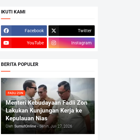
IKUTI KAMI
Facebook
Twitter
YouTube
Instagram
BERITA POPULER
FADLI ZON
Menteri Kebudayaan Fadli Zon
Lakukan Kunjungan Kerja ke
Kepulauan Nias
Oleh
SumutOnline
-
Senin, Juli 27, 2026