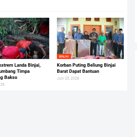
BINJAI
strem Landa Binjai,
Korban Puting Beliung Binjai
umbang Timpa
Barat Dapat Bantuan
g Bakso
July 23, 2026
026