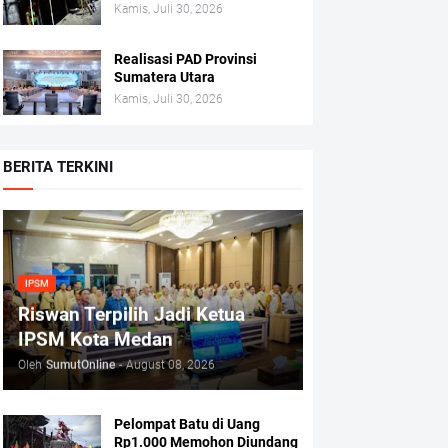
Kamis, Juli 30, 2026
Realisasi PAD Provinsi
Sumatera Utara
Kamis, Juli 30, 2026
BERITA TERKINI
IPSM
Riswan Terpilih Jadi Ketua
IPSM Kota Medan
Oleh
SumutOnline
-
August 08, 2026
Pelompat Batu di Uang
Rp1.000 Memohon Diundang