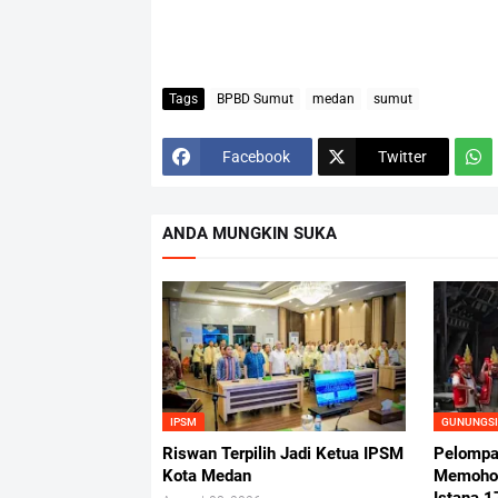
Tags
BPBD Sumut
medan
sumut
Facebook
Twitter
ANDA MUNGKIN SUKA
IPSM
GUNUNGSI
Riswan Terpilih Jadi Ketua IPSM
Pelompa
Kota Medan
Memohon