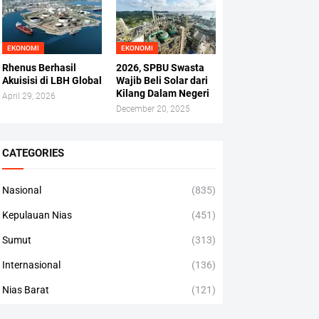
EKONOMI
EKONOMI
Rhenus Berhasil
2026, SPBU Swasta
Akuisisi di LBH Global
Wajib Beli Solar dari
Kilang Dalam Negeri
April 29, 2026
December 20, 2025
CATEGORIES
Nasional
(835)
Kepulauan Nias
(451)
Sumut
(313)
Internasional
(136)
Nias Barat
(121)