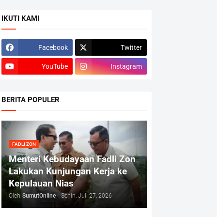
IKUTI KAMI
Facebook
Twitter
YouTube
Instagram
BERITA POPULER
FADLI ZON
Menteri Kebudayaan Fadli Zon
Lakukan Kunjungan Kerja ke
Kepulauan Nias
Oleh
SumutOnline
-
Senin, Juli 27, 2026