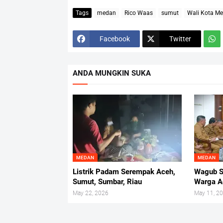
Tags
medan
Rico Waas
sumut
Wali Kota M
Facebook
Twitter
ANDA MUNGKIN SUKA
MEDAN
MEDAN
Listrik Padam Serempak Aceh,
Wagub S
Sumut, Sumbar, Riau
Warga A
May 22, 2026
May 11, 2