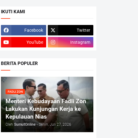
IKUTI KAMI
Facebook
Twitter
YouTube
Instagram
BERITA POPULER
FADLI ZON
Menteri Kebudayaan Fadli Zon
Lakukan Kunjungan Kerja ke
Kepulauan Nias
Oleh
SumutOnline
-
Senin, Juli 27, 2026