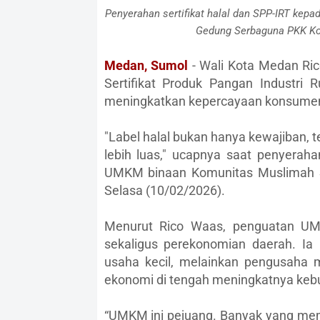
Penyerahan sertifikat halal dan SPP-IRT kep
Gedung Serbaguna PKK Kot
Medan, Sumol
- Wali Kota Medan Rico
Sertifikat Produk Pangan Industri 
meningkatkan kepercayaan konsumen
"Label halal bukan hanya kewajiban, 
lebih luas," ucapnya saat penyeraha
UMKM binaan Komunitas Muslimah S
Selasa (10/02/2026).
Menurut Rico Waas, penguatan UM
sekaligus perekonomian daerah. I
usaha kecil, melainkan pengusaha m
ekonomi di tengah meningkatnya keb
“UMKM ini pejuang. Banyak yang memu