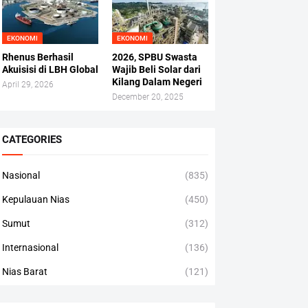
EKONOMI
EKONOMI
Rhenus Berhasil
2026, SPBU Swasta
Akuisisi di LBH Global
Wajib Beli Solar dari
Kilang Dalam Negeri
April 29, 2026
December 20, 2025
CATEGORIES
Nasional
(835)
Kepulauan Nias
(450)
Sumut
(312)
Internasional
(136)
Nias Barat
(121)