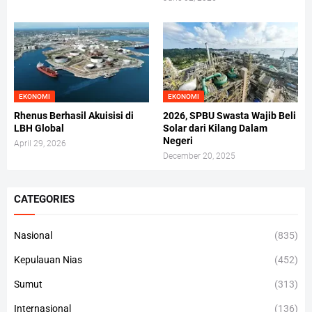
EKONOMI
EKONOMI
Rhenus Berhasil Akuisisi di
2026, SPBU Swasta Wajib Beli
LBH Global
Solar dari Kilang Dalam
Negeri
April 29, 2026
December 20, 2025
CATEGORIES
Nasional
(835)
Kepulauan Nias
(452)
Sumut
(313)
Internasional
(136)