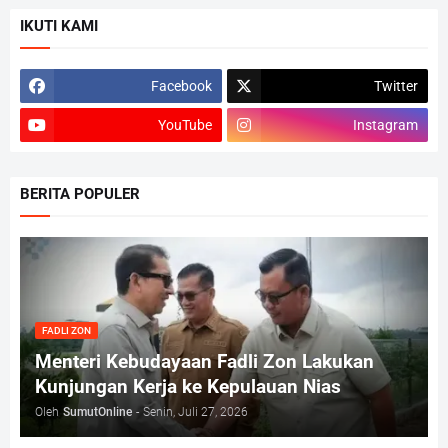
IKUTI KAMI
Facebook
Twitter
YouTube
Instagram
BERITA POPULER
FADLI ZON
Menteri Kebudayaan Fadli Zon Lakukan
Kunjungan Kerja ke Kepulauan Nias
Oleh
SumutOnline
-
Senin, Juli 27, 2026