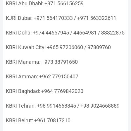
KBRI Abu Dhabi: +971 566156259
KJRI Dubai: +971 564170333 / +971 563322611
KBRI Doha: +974 44657945 / 44664981 / 33322875
KBRI Kuwait City: +965 97206060 / 97809760
KBRI Manama: +973 38791650
KBRI Amman: +962 779150407
KBRI Baghdad: +964 7769842020
KBRI Tehran: +98 9914668845 / +98 9024668889
KBRI Beirut: +961 70817310