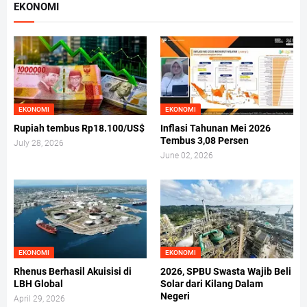
EKONOMI
EKONOMI
EKONOMI
Rupiah tembus Rp18.100/US$
Inflasi Tahunan Mei 2026
Tembus 3,08 Persen
July 28, 2026
June 02, 2026
EKONOMI
EKONOMI
Rhenus Berhasil Akuisisi di
2026, SPBU Swasta Wajib Beli
LBH Global
Solar dari Kilang Dalam
Negeri
April 29, 2026