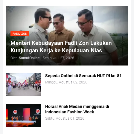
FADLI ZON
Menteri Kebudayaan Fadli Zon Lakukan
Kunjungan Kerja ke Kepulauan Nias
Oleh
SumutOnline
-
Senin, Juli 27, 2026
Sepeda Onthel di Semarak HUT RI ke-81
Minggu, Agustus 02, 2026
Horas! Anak Medan menggema di
Indonesian Fashion Week
Sabtu, Agustus 01, 2026