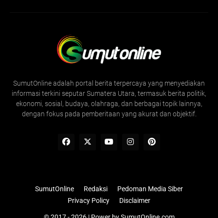
SumutOnline adalah portal berita terpercaya yang menyediakan
informasi terkini seputar Sumatera Utara, termasuk berita politik,
ekonomi, sosial, budaya, olahraga, dan berbagai topik lainnya,
dengan fokus pada pemberitaan yang akurat dan objektif.
SumutOnline
Redaksi
Pedoman Media Siber
Privacy Policy
Disclaimer
© 2017 - 2026 | Power by
SumutOnline.com