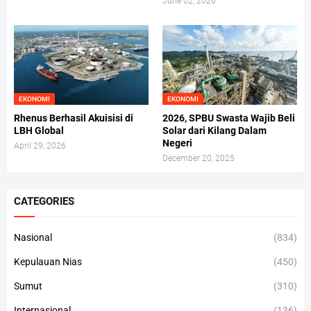
June 02, 2026
EKONOMI
EKONOMI
Rhenus Berhasil Akuisisi di
2026, SPBU Swasta Wajib Beli
LBH Global
Solar dari Kilang Dalam
Negeri
April 29, 2026
December 20, 2025
CATEGORIES
Nasional
(834)
Kepulauan Nias
(450)
Sumut
(310)
Internasional
(136)