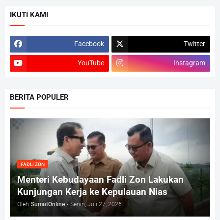
IKUTI KAMI
Facebook
Twitter
YouTube
Instagram
BERITA POPULER
FADLI ZON
Menteri Kebudayaan Fadli Zon Lakukan
Kunjungan Kerja ke Kepulauan Nias
Oleh
SumutOnline
-
Senin, Juli 27, 2026