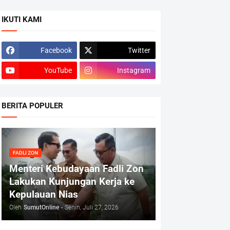
IKUTI KAMI
Facebook
Twitter
YouTube
Instagram
BERITA POPULER
FADLI ZON
Menteri Kebudayaan Fadli Zon
Lakukan Kunjungan Kerja ke
Kepulauan Nias
Oleh
SumutOnline
-
Senin, Juli 27, 2026