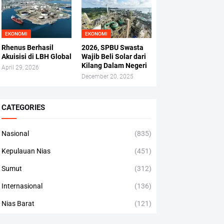
EKONOMI
EKONOMI
Rhenus Berhasil
2026, SPBU Swasta
Akuisisi di LBH Global
Wajib Beli Solar dari
Kilang Dalam Negeri
April 29, 2026
December 20, 2025
CATEGORIES
Nasional
(835)
Kepulauan Nias
(451)
Sumut
(312)
Internasional
(136)
Nias Barat
(121)