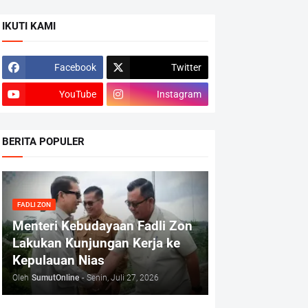
IKUTI KAMI
Facebook
Twitter
YouTube
Instagram
BERITA POPULER
FADLI ZON
Menteri Kebudayaan Fadli Zon
Lakukan Kunjungan Kerja ke
Kepulauan Nias
Oleh
SumutOnline
-
Senin, Juli 27, 2026