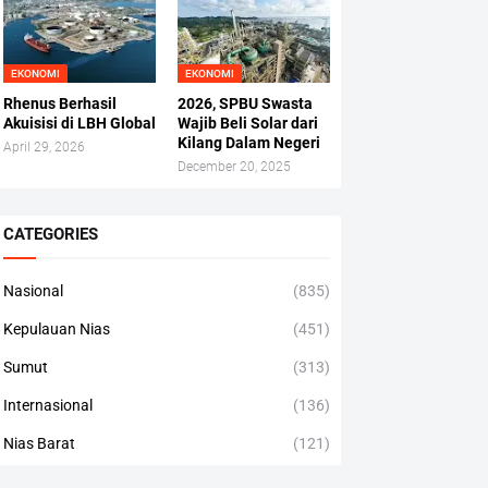
EKONOMI
EKONOMI
Rhenus Berhasil
2026, SPBU Swasta
Akuisisi di LBH Global
Wajib Beli Solar dari
Kilang Dalam Negeri
April 29, 2026
December 20, 2025
CATEGORIES
Nasional
(835)
Kepulauan Nias
(451)
Sumut
(313)
Internasional
(136)
Nias Barat
(121)