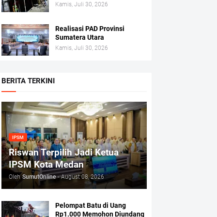
Kamis, Juli 30, 2026
Realisasi PAD Provinsi
Sumatera Utara
Kamis, Juli 30, 2026
BERITA TERKINI
IPSM
Riswan Terpilih Jadi Ketua
IPSM Kota Medan
Oleh
SumutOnline
-
August 08, 2026
Pelompat Batu di Uang
Rp1.000 Memohon Diundang