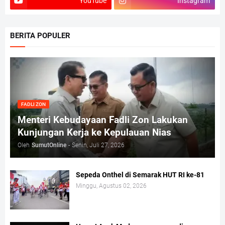
YouTube
Instagram
BERITA POPULER
FADLI ZON
Menteri Kebudayaan Fadli Zon Lakukan
Kunjungan Kerja ke Kepulauan Nias
Oleh
SumutOnline
-
Senin, Juli 27, 2026
Sepeda Onthel di Semarak HUT RI ke-81
Minggu, Agustus 02, 2026