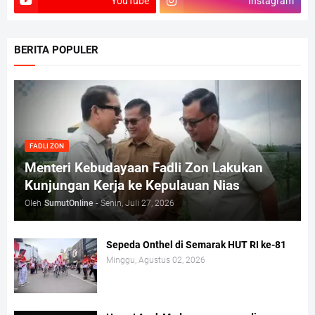
YouTube
Instagram
BERITA POPULER
FADLI ZON
Menteri Kebudayaan Fadli Zon Lakukan
Kunjungan Kerja ke Kepulauan Nias
Oleh
SumutOnline
-
Senin, Juli 27, 2026
Sepeda Onthel di Semarak HUT RI ke-81
Minggu, Agustus 02, 2026