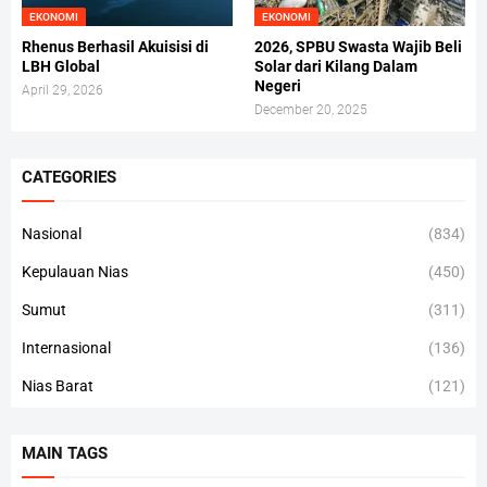
EKONOMI
EKONOMI
Rhenus Berhasil Akuisisi di
2026, SPBU Swasta Wajib Beli
LBH Global
Solar dari Kilang Dalam
Negeri
April 29, 2026
December 20, 2025
CATEGORIES
Nasional
(834)
Kepulauan Nias
(450)
Sumut
(311)
Internasional
(136)
Nias Barat
(121)
MAIN TAGS