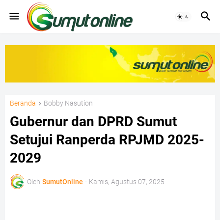
Beranda
Bobby Nasution
Gubernur dan DPRD Sumut
Setujui Ranperda RPJMD 2025-
2029
Oleh
SumutOnline
-
Kamis, Agustus 07, 2025