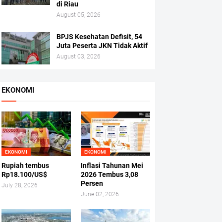
di Riau
August 05, 2026
BPJS Kesehatan Defisit, 54
Juta Peserta JKN Tidak Aktif
August 03, 2026
EKONOMI
EKONOMI
EKONOMI
Rupiah tembus
Inflasi Tahunan Mei
Rp18.100/US$
2026 Tembus 3,08
Persen
July 28, 2026
June 02, 2026