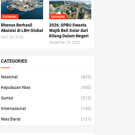
EKONOMI
EKONOMI
Rhenus Berhasil
2026, SPBU Swasta
Akuisisi di LBH Global
Wajib Beli Solar dari
Kilang Dalam Negeri
April 29, 2026
December 20, 2025
CATEGORIES
Nasional
(835)
Kepulauan Nias
(450)
Sumut
(312)
Internasional
(136)
Nias Barat
(121)