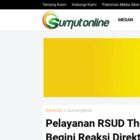
Tentang Kami
Hubungi Kami
Pedoman Media Siber
MEDAN
Beranda
Gunungsitoli
Pelayanan RSUD Th
Begini Reaksi Direk