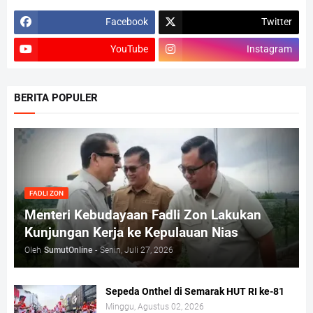
Facebook
Twitter
YouTube
Instagram
BERITA POPULER
FADLI ZON
Menteri Kebudayaan Fadli Zon Lakukan
Kunjungan Kerja ke Kepulauan Nias
Oleh
SumutOnline
-
Senin, Juli 27, 2026
Sepeda Onthel di Semarak HUT RI ke-81
Minggu, Agustus 02, 2026