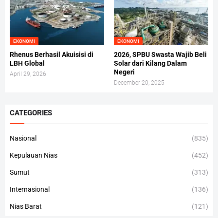
EKONOMI
EKONOMI
Rhenus Berhasil Akuisisi di
2026, SPBU Swasta Wajib Beli
LBH Global
Solar dari Kilang Dalam
Negeri
April 29, 2026
December 20, 2025
CATEGORIES
Nasional
(835)
Kepulauan Nias
(452)
Sumut
(313)
Internasional
(136)
Nias Barat
(121)