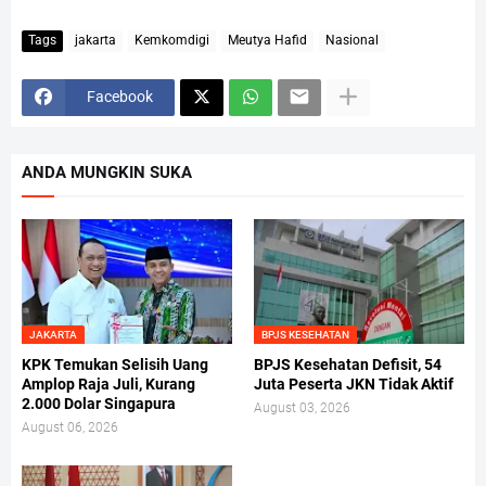
Tags
jakarta
Kemkomdigi
Meutya Hafid
Nasional
Facebook
ANDA MUNGKIN SUKA
JAKARTA
BPJS KESEHATAN
KPK Temukan Selisih Uang
BPJS Kesehatan Defisit, 54
Amplop Raja Juli, Kurang
Juta Peserta JKN Tidak Aktif
2.000 Dolar Singapura
August 03, 2026
August 06, 2026