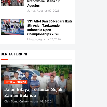
Prabowo ke Istana 17
Agustus
Jumat, Agustus 07, 2026
531 Atlet Dari 36 Negara Ikuti
8th Asian Taekwondo
Indonesia Open
Championships 2026
Minggu, Agustus 02, 2026
BERITA TERKINI
KEPULAUAN NIAS
Jalan Bitaya, Terlantar Sejak
Zaman Belanda
Oleh
SumutOnline
-
August 08, 2026