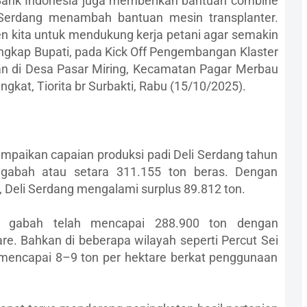
i Bank Indonesia juga memberikan bantuan combine
 Serdang menambah bantuan mesin transplanter.
men kita untuk mendukung kerja petani agar semakin
 ungkap Bupati, pada Kick Off Pengembangan Klaster
an di Desa Pasar Miring, Kecamatan Pagar Merbau
angkat, Tiorita br Surbakti, Rabu (15/10/2025).
ampaikan capaian produksi padi Deli Serdang tahun
gabah atau setara 311.155 ton beras. Dengan
 Deli Serdang mengalami surplus 89.812 ton.
i gabah telah mencapai 288.900 ton dengan
tare. Bahkan di beberapa wilayah seperti Percut Sei
 mencapai 8–9 ton per hektare berkat penggunaan