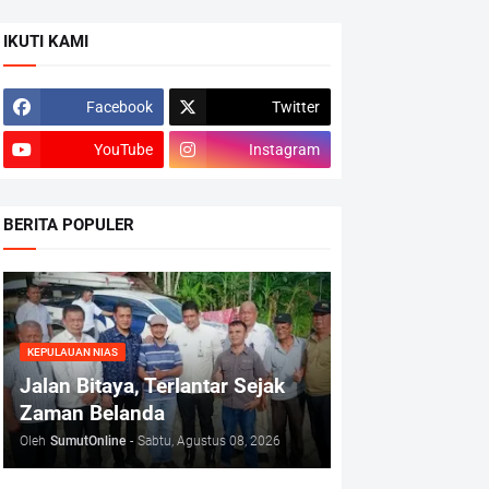
IKUTI KAMI
Facebook
Twitter
YouTube
Instagram
BERITA POPULER
KEPULAUAN NIAS
Jalan Bitaya, Terlantar Sejak
Zaman Belanda
Oleh
SumutOnline
-
Sabtu, Agustus 08, 2026