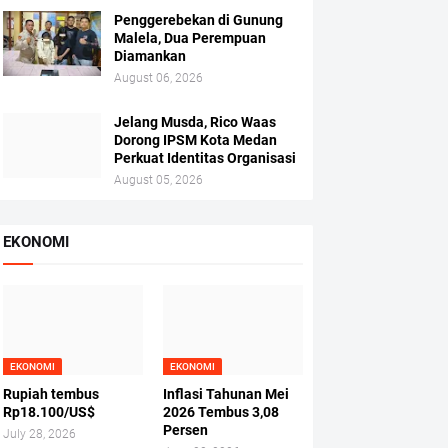
Penggerebekan di Gunung
Malela, Dua Perempuan
Diamankan
August 06, 2026
Jelang Musda, Rico Waas
Dorong IPSM Kota Medan
Perkuat Identitas Organisasi
August 05, 2026
EKONOMI
EKONOMI
EKONOMI
Rupiah tembus
Inflasi Tahunan Mei
Rp18.100/US$
2026 Tembus 3,08
Persen
July 28, 2026