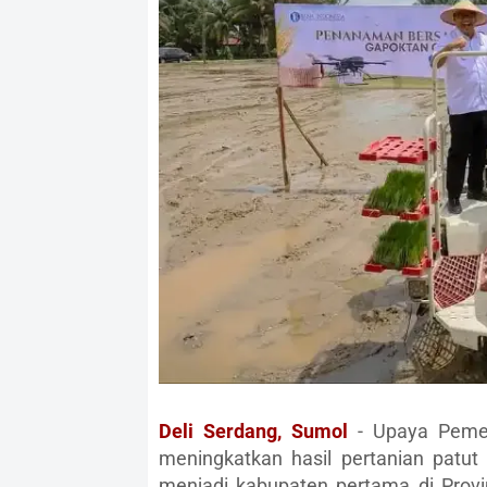
Deli Serdang, Sumol
- Upaya Pemer
meningkatkan hasil pertanian patut
menjadi kabupaten pertama di Prov