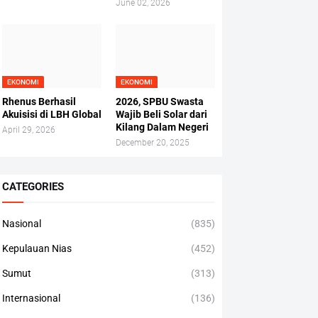
June 02, 2026
EKONOMI
EKONOMI
Rhenus Berhasil
2026, SPBU Swasta
Akuisisi di LBH Global
Wajib Beli Solar dari
Kilang Dalam Negeri
April 29, 2026
December 20, 2025
CATEGORIES
Nasional
(835)
Kepulauan Nias
(452)
Sumut
(313)
Internasional
(136)