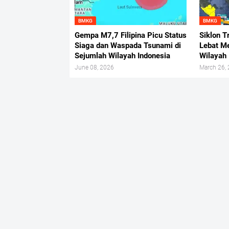
BMKG
BMKG
Gempa M7,7 Filipina Picu Status
Siklon T
Siaga dan Waspada Tsunami di
Lebat Me
Sejumlah Wilayah Indonesia
Wilayah
June 08, 2026
March 26,