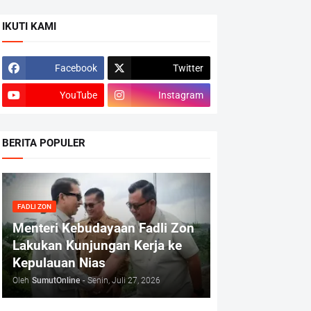
IKUTI KAMI
Facebook
Twitter
YouTube
Instagram
BERITA POPULER
FADLI ZON
Menteri Kebudayaan Fadli Zon
Lakukan Kunjungan Kerja ke
Kepulauan Nias
Oleh
SumutOnline
-
Senin, Juli 27, 2026