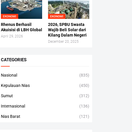
EKONOMI
EKONOMI
Rhenus Berhasil
2026, SPBU Swasta
Akuisisi di LBH Global
Wajib Beli Solar dari
Kilang Dalam Negeri
April 29, 2026
December 20, 2025
CATEGORIES
Nasional
(835)
Kepulauan Nias
(450)
Sumut
(312)
Internasional
(136)
Nias Barat
(121)