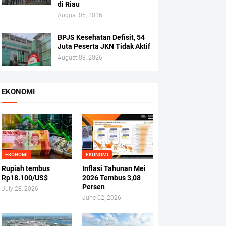
di Riau
August 05, 2026
BPJS Kesehatan Defisit, 54
Juta Peserta JKN Tidak Aktif
August 03, 2026
EKONOMI
EKONOMI
EKONOMI
Rupiah tembus
Inflasi Tahunan Mei
Rp18.100/US$
2026 Tembus 3,08
Persen
July 28, 2026
June 02, 2026