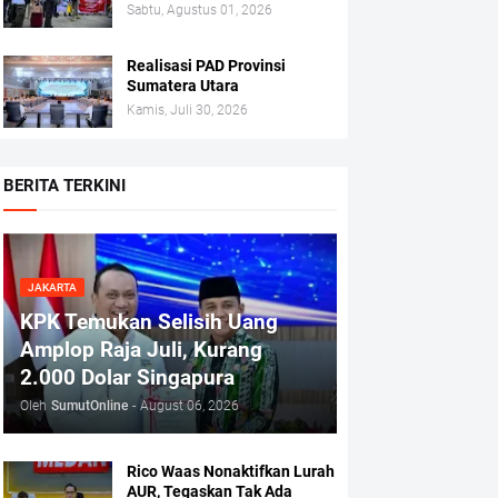
Sabtu, Agustus 01, 2026
Realisasi PAD Provinsi
Sumatera Utara
Kamis, Juli 30, 2026
BERITA TERKINI
JAKARTA
KPK Temukan Selisih Uang
Amplop Raja Juli, Kurang
2.000 Dolar Singapura
Oleh
SumutOnline
-
August 06, 2026
Rico Waas Nonaktifkan Lurah
AUR, Tegaskan Tak Ada