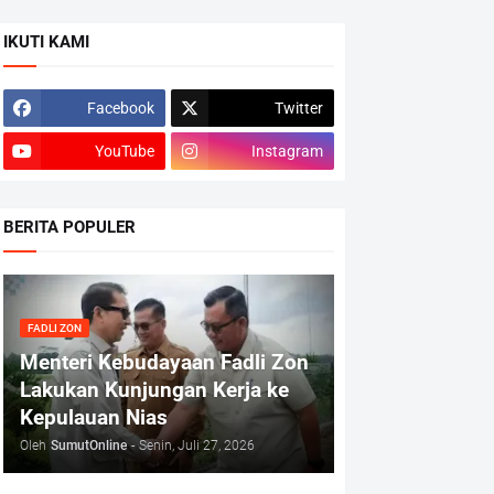
IKUTI KAMI
Facebook
Twitter
YouTube
Instagram
BERITA POPULER
FADLI ZON
Menteri Kebudayaan Fadli Zon
Lakukan Kunjungan Kerja ke
Kepulauan Nias
Oleh
SumutOnline
-
Senin, Juli 27, 2026