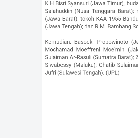
K.H Bisri Syansuri (Jawa Timur), bu
Salahuddin (Nusa Tenggara Barat);
(Jawa Barat); tokoh KAA 1955 Bandun
(Jawa Tengah); dan R.M. Bambang S
Kemudian, Basoeki Probowinoto (J
Mochamad Moeffreni Moe'min (Jaka
Sulaiman Ar-Rasuli (Sumatra Barat); Z
Siwabessy (Maluku); Chatib Sulaiman
Jufri (Sulawesi Tengah). (UPL)