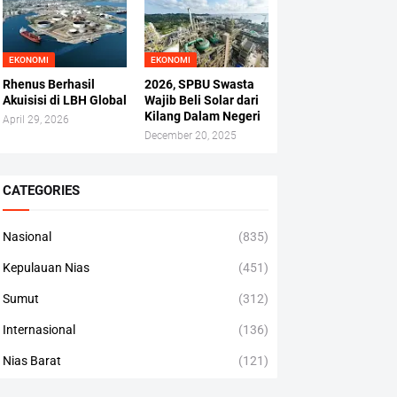
EKONOMI
EKONOMI
Rhenus Berhasil
2026, SPBU Swasta
Akuisisi di LBH Global
Wajib Beli Solar dari
Kilang Dalam Negeri
April 29, 2026
December 20, 2025
CATEGORIES
Nasional
(835)
Kepulauan Nias
(451)
Sumut
(312)
Internasional
(136)
Nias Barat
(121)