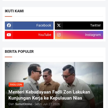
IKUTI KAMI
Facebook
Twitter
YouTube
Instagram
BERITA POPULER
FADLI ZON
Menteri Kebudayaan Fadli Zon Lakukan
Kunjungan Kerja ke Kepulauan Nias
Oleh
SumutOnline
-
Senin, Juli 27, 2026