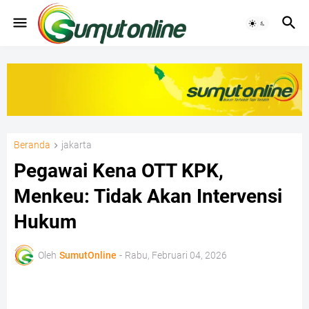
Beranda
jakarta
Pegawai Kena OTT KPK,
Menkeu: Tidak Akan Intervensi
Hukum
Oleh
SumutOnline
-
Rabu, Februari 04, 2026