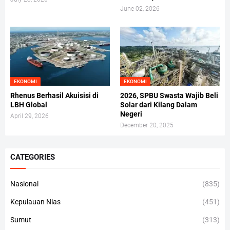
June 02, 2026
EKONOMI
EKONOMI
Rhenus Berhasil Akuisisi di
2026, SPBU Swasta Wajib Beli
LBH Global
Solar dari Kilang Dalam
Negeri
April 29, 2026
December 20, 2025
CATEGORIES
Nasional
(835)
Kepulauan Nias
(451)
Sumut
(313)