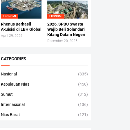
EKONOMI
EKONOMI
Rhenus Berhasil
2026, SPBU Swasta
Akuisisi di LBH Global
Wajib Beli Solar dari
Kilang Dalam Negeri
April 29, 2026
December 20, 2025
CATEGORIES
Nasional
(835)
Kepulauan Nias
(450)
Sumut
(312)
Internasional
(136)
Nias Barat
(121)