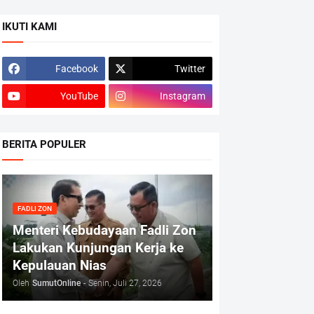
IKUTI KAMI
Facebook
Twitter
YouTube
Instagram
BERITA POPULER
FADLI ZON
Menteri Kebudayaan Fadli Zon
Lakukan Kunjungan Kerja ke
Kepulauan Nias
Oleh
SumutOnline
-
Senin, Juli 27, 2026