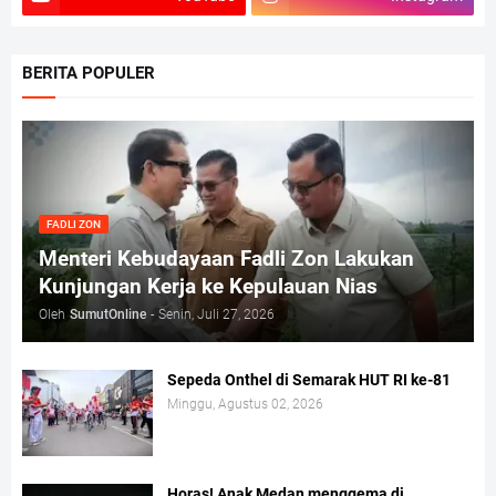
BERITA POPULER
FADLI ZON
Menteri Kebudayaan Fadli Zon Lakukan
Kunjungan Kerja ke Kepulauan Nias
Oleh
SumutOnline
-
Senin, Juli 27, 2026
Sepeda Onthel di Semarak HUT RI ke-81
Minggu, Agustus 02, 2026
Horas! Anak Medan menggema di