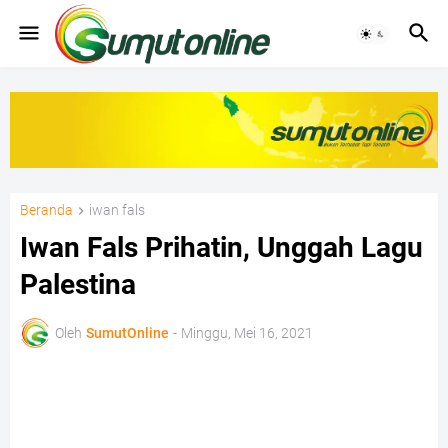
Beranda
iwan fals
Iwan Fals Prihatin, Unggah Lagu
Palestina
Oleh
SumutOnline
-
Minggu, Mei 16, 2021