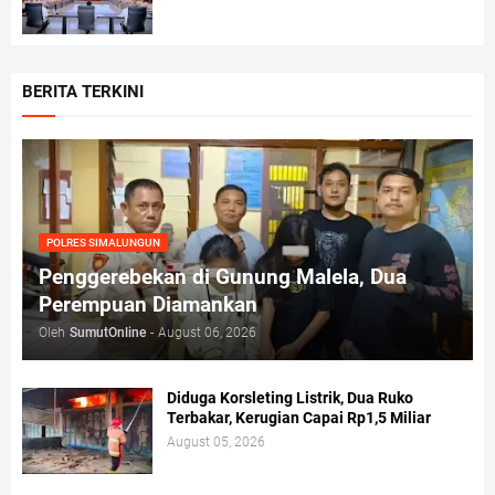
BERITA TERKINI
POLRES SIMALUNGUN
Penggerebekan di Gunung Malela, Dua
Perempuan Diamankan
Oleh
SumutOnline
-
August 06, 2026
Diduga Korsleting Listrik, Dua Ruko
Terbakar, Kerugian Capai Rp1,5 Miliar
August 05, 2026