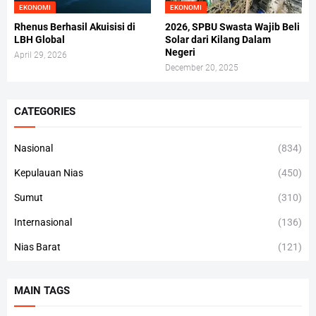
EKONOMI
EKONOMI
Rhenus Berhasil Akuisisi di
2026, SPBU Swasta Wajib Beli
LBH Global
Solar dari Kilang Dalam
Negeri
April 29, 2026
December 20, 2025
CATEGORIES
Nasional
(834)
Kepulauan Nias
(450)
Sumut
(310)
Internasional
(136)
Nias Barat
(121)
MAIN TAGS