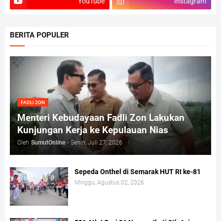
YouTube
Instagram
BERITA POPULER
FADLI ZON
Menteri Kebudayaan Fadli Zon Lakukan
Kunjungan Kerja ke Kepulauan Nias
Oleh
SumutOnline
-
Senin, Juli 27, 2026
Sepeda Onthel di Semarak HUT RI ke-81
Minggu, Agustus 02, 2026