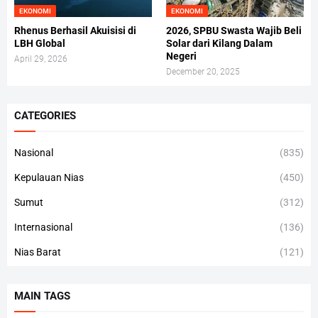
EKONOMI
EKONOMI
Rhenus Berhasil Akuisisi di
2026, SPBU Swasta Wajib Beli
LBH Global
Solar dari Kilang Dalam
Negeri
April 29, 2026
December 20, 2025
CATEGORIES
Nasional
(835)
Kepulauan Nias
(450)
Sumut
(312)
Internasional
(136)
Nias Barat
(121)
MAIN TAGS