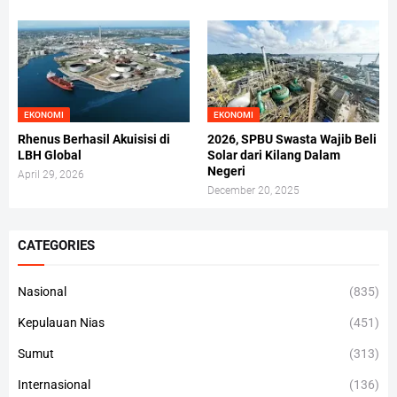
EKONOMI
EKONOMI
Rhenus Berhasil Akuisisi di
2026, SPBU Swasta Wajib Beli
LBH Global
Solar dari Kilang Dalam
Negeri
April 29, 2026
December 20, 2025
CATEGORIES
Nasional
(835)
Kepulauan Nias
(451)
Sumut
(313)
Internasional
(136)