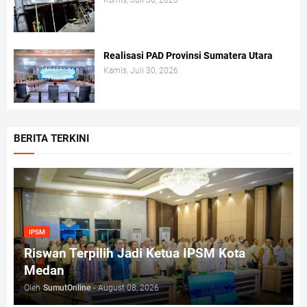
Kamis, Juli 30, 2026
Realisasi PAD Provinsi Sumatera Utara
Kamis, Juli 30, 2026
BERITA TERKINI
IPSM
Riswan Terpilih Jadi Ketua IPSM Kota
Medan
Oleh
SumutOnline
-
August 08, 2026