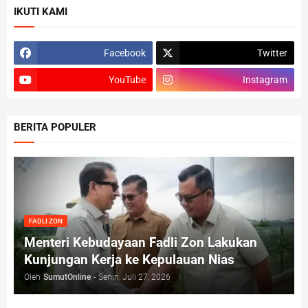
IKUTI KAMI
Facebook
Twitter
YouTube
Instagram
BERITA POPULER
FADLI ZON
Menteri Kebudayaan Fadli Zon Lakukan
Kunjungan Kerja ke Kepulauan Nias
Oleh
SumutOnline
-
Senin, Juli 27, 2026