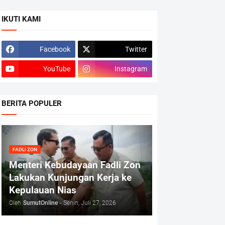
IKUTI KAMI
Facebook
Twitter
YouTube
Instagram
BERITA POPULER
FADLI ZON
Menteri Kebudayaan Fadli Zon
Lakukan Kunjungan Kerja ke
Kepulauan Nias
Oleh
SumutOnline
-
Senin, Juli 27, 2026