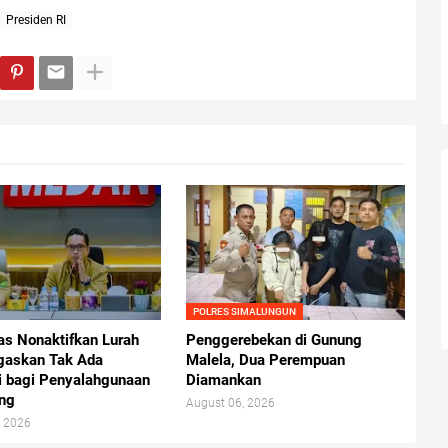
Presiden RI
POLRES SIMALUNGUN
as Nonaktifkan Lurah
Penggerebekan di Gunung
gaskan Tak Ada
Malela, Dua Perempuan
i bagi Penyalahgunaan
Diamankan
ng
August 06, 2026
, 2026