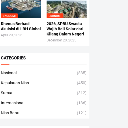
EKONOMI
EKONOMI
Rhenus Berhasil
2026, SPBU Swasta
Akuisisi di LBH Global
Wajib Beli Solar dari
Kilang Dalam Negeri
April 29, 2026
December 20, 2025
CATEGORIES
Nasional
(835)
Kepulauan Nias
(450)
Sumut
(312)
Internasional
(136)
Nias Barat
(121)