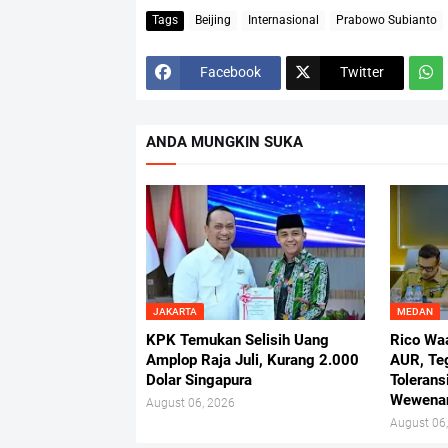
Tags
Beijing
Internasional
Prabowo Subianto
Facebook
Twitter
ANDA MUNGKIN SUKA
JAKARTA
MEDAN
KPK Temukan Selisih Uang
Rico Wa
Amplop Raja Juli, Kurang 2.000
AUR, Te
Dolar Singapura
Tolerans
Wewena
August 06, 2026
August 06